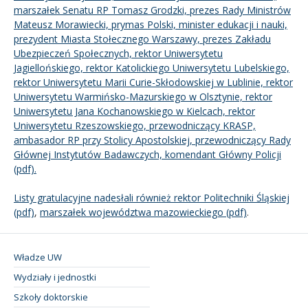
marszałek Senatu RP Tomasz Grodzki, prezes Rady Ministrów
Mateusz Morawiecki, prymas Polski, minister edukacji i nauki,
prezydent Miasta Stołecznego Warszawy, prezes Zakładu
Ubezpieczeń Społecznych, rektor Uniwersytetu
Jagiellońskiego, rektor Katolickiego Uniwersytetu Lubelskiego,
rektor Uniwersytetu Marii Curie-Skłodowskiej w Lublinie, rektor
Uniwersytetu Warmińsko-Mazurskiego w Olsztynie, rektor
Uniwersytetu Jana Kochanowskiego w Kielcach, rektor
Uniwersytetu Rzeszowskiego, przewodniczący KRASP,
ambasador RP przy Stolicy Apostolskiej, przewodniczący Rady
Głównej Instytutów Badawczych, komendant Główny Policji
(pdf).
Listy gratulacyjne nadesłali również rektor Politechniki Śląskiej
(pdf)
,
marszałek województwa mazowieckiego (pdf)
.
Władze UW
Wydziały i jednostki
Szkoły doktorskie