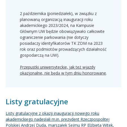
2 października (poniedziałek), w związku z
planowaną organizacją inauguracji roku
akademickiego 2023/2024, na Kampusie
Głównym UW będzie obowiązywało całkowite
ograniczenie parkowania (nie dotyczy
posiadaczy identyfikatorów TK ZDM na 2023
rok oraz podmiotów prowadzących działalność
gospodarczą na UW).
Przepustki uniwersyteckie, jak też wjazdy
okazjonalne, nie będą w tym dniu honorowane
.
Listy gratulacyjne
Listy gratulacyjne z okazji inauguracji nowego roku
akademickiego nadesłali m.in. prezydent Rzeczpospolitej
Polskiej Andrzej Duda, marszałek Sejmu RP Elżbieta Witek,