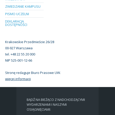
ZWIEDZANIE KAMPUSU
PISMO UCZELNI
DEKLARACJA
DOSTĘPNOŚCI
Krakowskie Przedmieście 26/28
00-927 Warszawa
tel. +48 22 55 20 000
NIP 525-001-12-66
Stronę redaguje Biuro Prasowe UW.
więcej informacji
BĄDŹ NA BIEŻĄCO Z NADCHODZĄCYMI
WYDARZENIAMI I NASZYMI
OSIĄGNIĘCIAMI: