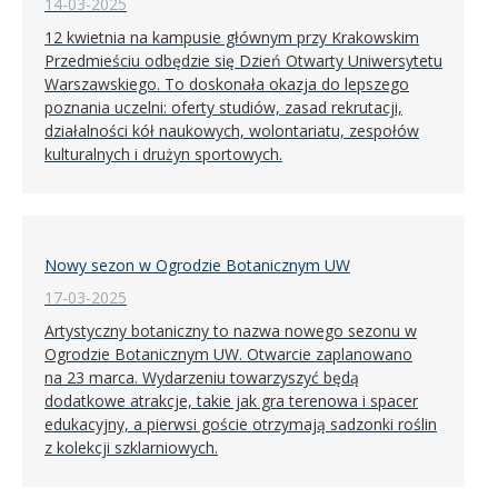
14-03-2025
12 kwietnia na kampusie głównym przy Krakowskim
Przedmieściu odbędzie się Dzień Otwarty Uniwersytetu
Warszawskiego. To doskonała okazja do lepszego
poznania uczelni: oferty studiów, zasad rekrutacji,
działalności kół naukowych, wolontariatu, zespołów
kulturalnych i drużyn sportowych.
Nowy sezon w Ogrodzie Botanicznym UW
17-03-2025
Artystyczny botaniczny to nazwa nowego sezonu w
Ogrodzie Botanicznym UW. Otwarcie zaplanowano
na 23 marca. Wydarzeniu towarzyszyć będą
dodatkowe atrakcje, takie jak gra terenowa i spacer
edukacyjny, a pierwsi goście otrzymają sadzonki roślin
z kolekcji szklarniowych.