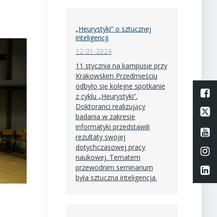
„Heurystyki” o sztucznej
inteligencji
12-01-2024
11 stycznia na kampusie przy
Krakowskim Przedmieściu
odbyło się kolejne spotkanie
L
z cyklu „Heurystyki”.
Doktoranci realizujący
Li
badania w zakresie
informatyki przedstawili
Li
rezultaty swojej
dotychczasowej pracy
Li
naukowej. Tematem
przewodnim seminarium
Li
była sztuczna inteligencja.