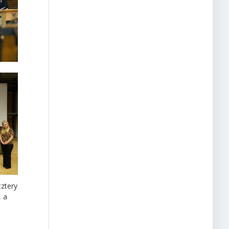
cztery
, a