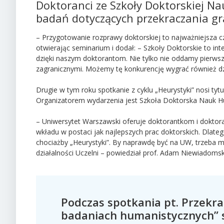
Doktoranci ze Szkoły Doktorskiej 
badań dotyczących przekraczania gra
– Przygotowanie rozprawy doktorskiej to najważniejsza c
otwierając seminarium i dodał: – Szkoły Doktorskie to in
dzięki naszym doktorantom. Nie tylko nie oddamy pierws
zagranicznymi. Możemy tę konkurencję wygrać również dzi
Drugie w tym roku spotkanie z cyklu „Heurystyki” nosi tyt
Organizatorem wydarzenia jest Szkoła Doktorska Nauk H
– Uniwersytet Warszawski oferuje doktorantkom i doktora
wkładu w postaci jak najlepszych prac doktorskich. Dlat
chociażby „Heurystyki”. By naprawdę być na UW, trzeba m
działalności Uczelni – powiedział prof. Adam Niewiadomsk
Podczas spotkania pt. Przekra
badaniach humanistycznych” s