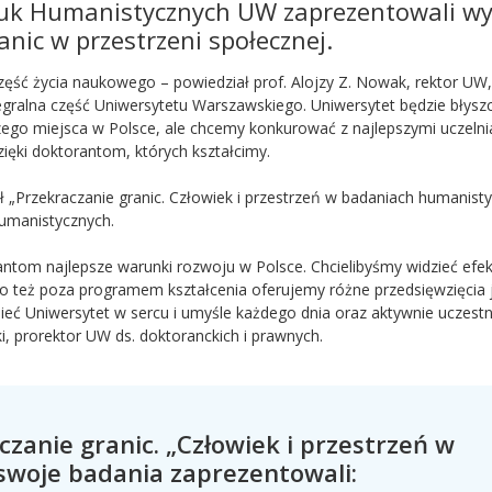
Nauk Humanistycznych UW zaprezentowali wy
nic w przestrzeni społecznej.
zęść życia naukowego – powiedział prof. Alojzy Z. Nowak, rektor UW,
tegralna część Uniwersytetu Warszawskiego. Uniwersytet będzie błysz
zego miejsca w Polsce, ale chcemy konkurować z najlepszymi uczeln
ęki doktorantom, których kształcimy.
uł „Przekraczanie granic. Człowiek i przestrzeń w badaniach humanisty
umanistycznych.
ntom najlepsze warunki rozwoju w Polsce. Chcielibyśmy widzieć efek
ego też poza programem kształcenia oferujemy różne przedsięwzięcia 
ieć Uniwersytet w sercu i umyśle każdego dnia oraz aktywnie uczestn
i, prorektor UW ds. doktoranckich i prawnych.
czanie granic. „Człowiek i przestrzeń w
woje badania zaprezentowali: