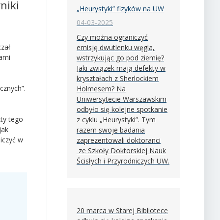
niki
„Heurystyki” fizyków na UW
04-03-2025
Czy można ograniczyć
czał
emisję dwutlenku węgla,
iami
wstrzykując go pod ziemię?
Jaki związek mają defekty w
kryształach z Sherlockiem
cznych”.
Holmesem? Na
Uniwersytecie Warszawskim
odbyło się kolejne spotkanie
ty tego
z cyklu „Heurystyki”. Tym
jak
razem swoje badania
iczyć w
zaprezentowali doktoranci
ze Szkoły Doktorskiej Nauk
Ścisłych i Przyrodniczych UW.
20 marca w Starej Bibliotece