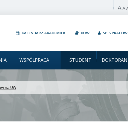
A
Włącz wysoki 
A
KALENDARZ AKADEMICKI
BUW
SPIS PRACO
t Warszawski „Heurysty
NIA
WSPÓŁPRACA
STUDENT
DOKTORAN
tów na UW