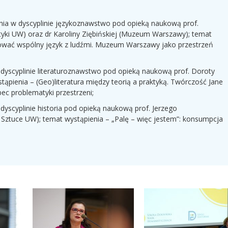
ania w dyscyplinie językoznawstwo pod opieką naukową prof.
tyki UW) oraz dr Karoliny Ziębińskiej (Muzeum Warszawy); temat
wać wspólny język z ludźmi. Muzeum Warszawy jako przestrzeń
 dyscyplinie literaturoznawstwo pod opieką naukową prof. Doroty
stąpienia – (Geo)literatura między teorią a praktyką. Twórczość Jane
bec problematyki przestrzeni;
dyscyplinie historia pod opieką naukową prof. Jerzego
 Sztuce UW); temat wystąpienia – „Palę – więc jestem”: konsumpcja