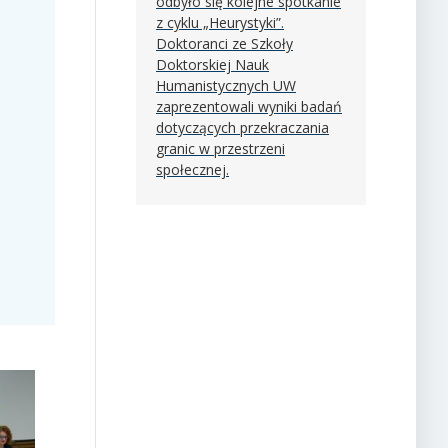
odbyło się kolejne spotkanie
z cyklu „Heurystyki”.
Doktoranci ze Szkoły
Doktorskiej Nauk
Humanistycznych UW
zaprezentowali wyniki badań
dotyczących przekraczania
granic w przestrzeni
społecznej.