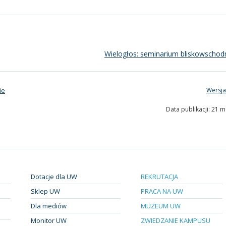
Wielogłos: seminarium bliskowscho
ie
Wersja
Data publikacji: 21 
Dotacje dla UW
REKRUTACJA
Sklep UW
PRACA NA UW
Dla mediów
MUZEUM UW
Monitor UW
ZWIEDZANIE KAMPUSU