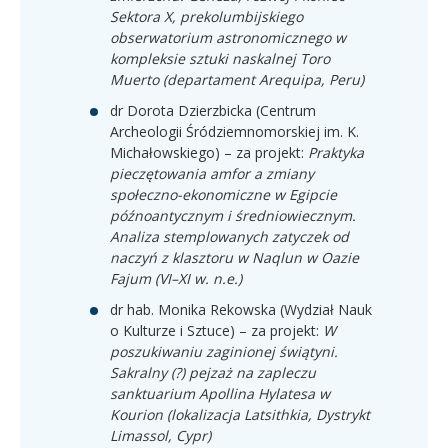
Sektora X, prekolumbijskiego
obserwatorium astronomicznego w
kompleksie sztuki naskalnej Toro
Muerto (departament Arequipa, Peru)
dr Dorota Dzierzbicka (Centrum
Archeologii Śródziemnomorskiej im. K.
Michałowskiego) – za projekt:
Praktyka
pieczętowania amfor a zmiany
społeczno-ekonomiczne w Egipcie
późnoantycznym i średniowiecznym.
Analiza stemplowanych zatyczek od
naczyń z klasztoru w Naqlun w Oazie
Fajum (VI–XI w. n.e.)
dr hab. Monika Rekowska (Wydział Nauk
o Kulturze i Sztuce) – za projekt:
W
poszukiwaniu zaginionej świątyni.
Sakralny (?) pejzaż na zapleczu
sanktuarium Apollina Hylatesa w
Kourion (lokalizacja Latsithkia, Dystrykt
Limassol, Cypr)