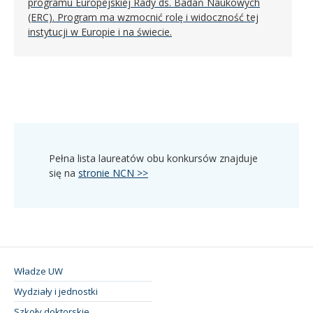
programu Europejskiej Rady ds. Badań Naukowych
(ERC). Program ma wzmocnić rolę i widoczność tej
instytucji w Europie i na świecie.
Pełna lista laureatów obu konkursów znajduje
się na
stronie NCN >>
Władze UW
Wydziały i jednostki
Szkoły doktorskie