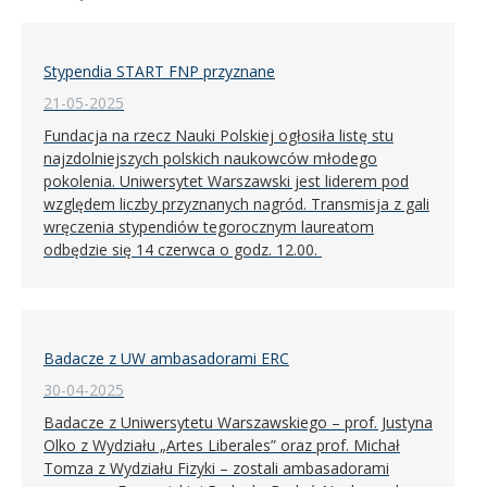
Stypendia START FNP przyznane
21-05-2025
Fundacja na rzecz Nauki Polskiej ogłosiła listę stu
najzdolniejszych polskich naukowców młodego
pokolenia. Uniwersytet Warszawski jest liderem pod
względem liczby przyznanych nagród. Transmisja z gali
wręczenia stypendiów tegorocznym laureatom
odbędzie się 14 czerwca o godz. 12.00.
Badacze z UW ambasadorami ERC
30-04-2025
Badacze z Uniwersytetu Warszawskiego – prof. Justyna
Olko z Wydziału „Artes Liberales” oraz prof. Michał
Tomza z Wydziału Fizyki – zostali ambasadorami