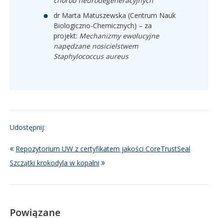
chorób neurodegeneracyjnych
dr Marta Matuszewska (Centrum Nauk
Biologiczno-Chemicznych) – za
projekt:
Mechanizmy ewolucyjne
napędzane nosicielstwem
Staphylococcus aureus
Udostępnij:
Repozytorium UW z certyfikatem jakości CoreTrustSeal
Szczątki krokodyla w kopalni
Powiązane