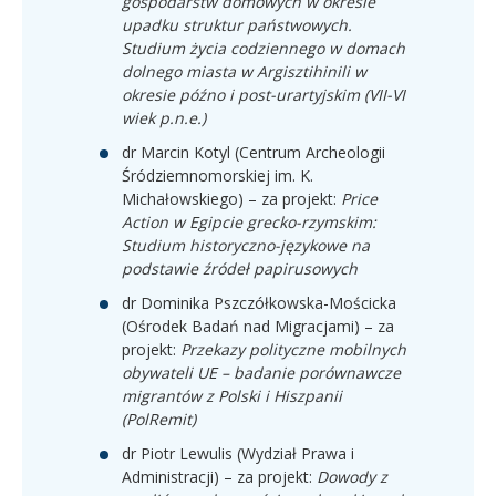
gospodarstw domowych w okresie
upadku struktur państwowych.
Studium życia codziennego w domach
dolnego miasta w Argisztihinili w
okresie późno i post-urartyjskim (VII-VI
wiek p.n.e.)
dr Marcin Kotyl (Centrum Archeologii
Śródziemnomorskiej im. K.
Michałowskiego) – za projekt:
Price
Action w Egipcie grecko-rzymskim:
Studium historyczno-językowe na
podstawie źródeł papirusowych
dr Dominika Pszczółkowska-Mościcka
(Ośrodek Badań nad Migracjami) – za
projekt:
Przekazy polityczne mobilnych
obywateli UE – badanie porównawcze
migrantów z Polski i Hiszpanii
(PolRemit)
dr Piotr Lewulis (Wydział Prawa i
Administracji) – za projekt:
Dowody z