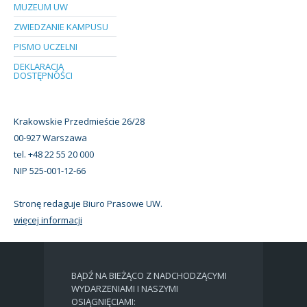
MUZEUM UW
ZWIEDZANIE KAMPUSU
PISMO UCZELNI
DEKLARACJA
DOSTĘPNOŚCI
Krakowskie Przedmieście 26/28
00-927 Warszawa
tel. +48 22 55 20 000
NIP 525-001-12-66
Stronę redaguje Biuro Prasowe UW.
więcej informacji
BĄDŹ NA BIEŻĄCO Z NADCHODZĄCYMI
WYDARZENIAMI I NASZYMI
OSIĄGNIĘCIAMI: