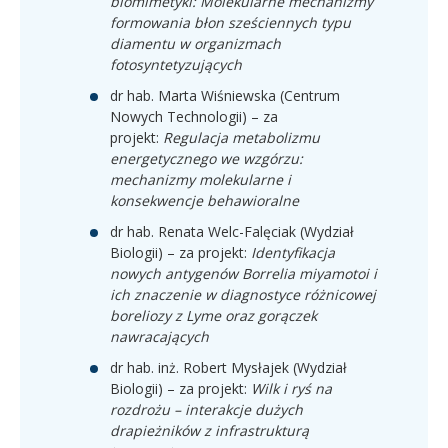
biomimetyki: Molekularne mechanizmy
formowania błon sześciennych typu
diamentu w organizmach
fotosyntetyzujących
dr hab. Marta Wiśniewska (Centrum
Nowych Technologii) – za
projekt:
Regulacja metabolizmu
energetycznego we wzgórzu:
mechanizmy molekularne i
konsekwencje behawioralne
dr hab. Renata Welc-Falęciak (Wydział
Biologii) – za projekt:
Identyfikacja
nowych antygenów Borrelia miyamotoi i
ich znaczenie w diagnostyce różnicowej
boreliozy z Lyme oraz gorączek
nawracających
dr hab. inż. Robert Mysłajek (Wydział
Biologii) – za projekt:
Wilk i ryś na
rozdrożu – interakcje dużych
drapieżników z infrastrukturą