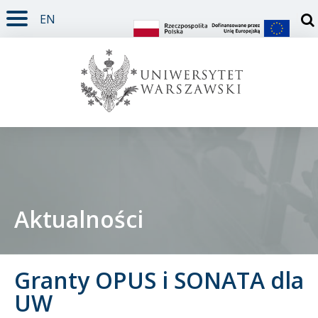
EN
TREŚĆ STRONY
MENU GŁÓWNE
WYSZUKIWARKA
SOCIAL MEDIA
STOPKA STRONY
Otw
Aktualności
Student
Granty OPUS i SONATA dla
Doktorant
UW
Pracownik