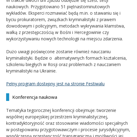
W trakcie dwóch dni zjazdu odbędzie się sześć sesji
naukowych. Przygotowano 51 piętnastominutowych
wykładów. Eksperci rozmawiać będą m.in. o stawaniu się i
byciu prokuratorem, związkach kryminalistyki z prawem
dowodowym i policyjnym, metodach wykrywania kłamstwa,
walką z przestępczością w Bośni i Hercegowinie czy
wykorzystywaniu nowych technologii na miejscu zdarzenia.
Dużo uwagi poświęcone zostanie również nauczaniu
kryminalistyki. Będzie o alternatywnych formach kształcenia,
szkoleniu biegłych w Rosji oraz problemach z nauczaniem
kryminalistyki na Ukrainie.
Pełny program dostępny jest na stronie Festiwalu
Konferencja naukowa
Tematyka tegorocznej konferencji obejmuje: tworzenie
wspólnej europejskiej przestrzeni kryminalistycznej,
kontradyktoryjność oraz stosowanie wiadomości specjalnych
w postępowaniu przygotowawczym i procesie jurysdykcyjnym,
współczesną przestępczość transgraniczną i możliwości jej