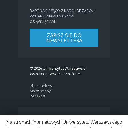
BĄDŹ NA BIEŻĄCO Z NADCHODZĄCYMI
WYDARZENIAMI I NASZYMI
OSIĄGNIĘCIAMI:
ZAPISZ SIĘ DO
NEWSLETTERA
© 2026 Uniwersytet Warszawski.
Wszelkie prawa zastrzeżone.
Pliki "cookies"
Mapa strony
Redakcja
BIP
|
EN
Na stronach internetowych Uniwersytetu Warszawskiego
Link to Twitter profile