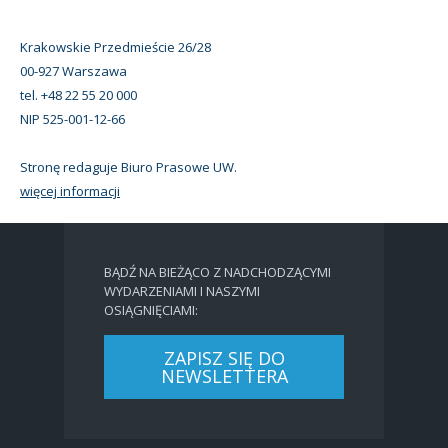
Krakowskie Przedmieście 26/28
00-927 Warszawa
tel. +48 22 55 20 000
NIP 525-001-12-66
Stronę redaguje Biuro Prasowe UW.
więcej informacji
BĄDŹ NA BIEŻĄCO Z NADCHODZĄCYMI
WYDARZENIAMI I NASZYMI
OSIĄGNIĘCIAMI:
ZAPISZ SIĘ DO
NEWSLETTERA