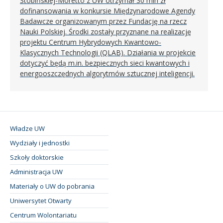
Stobińskiej-Moretto z UW otrzymał 30 mln zł
dofinansowania w konkursie Międzynarodowe Agendy
Badawcze organizowanym przez Fundację na rzecz
Nauki Polskiej. Środki zostały przyznane na realizację
projektu Centrum Hybrydowych Kwantowo-
Klasycznych Technologii (QLAB). Działania w projekcie
dotyczyć będą m.in. bezpiecznych sieci kwantowych i
energooszczędnych algorytmów sztucznej inteligencji.
Władze UW
Wydziały i jednostki
Szkoły doktorskie
Administracja UW
Materiały o UW do pobrania
Uniwersytet Otwarty
Centrum Wolontariatu