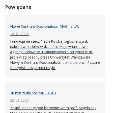
Powiązane
Nowe Centrum Doskonałości MAB na UW
16-10-2025
Fundacja na rzecz Nauki Polskiej ogłosiła wyniki
naboru wniosków w działaniu Międzynarodowe
Agendy Badawcze. Dofinansowanie otrzymał m.in.
projekt zgłoszony przez Uniwersytet Warszawski.
Nowym Centrum Doskonałości pokieruje prof. Ryszard
Buczyński z Wydziału Fizyki.
30 mln zł dla projektu QLAB
22-01-2026
Zespół badaczy pod kierownictwem prof. Magdaleny