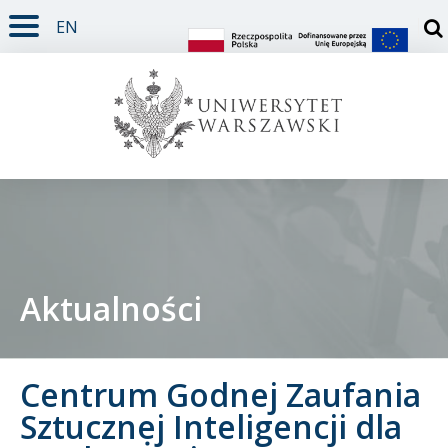
EN
TREŚĆ STRONY
MENU GŁÓWNE
WYSZUKIWARKA
SOCIAL MEDIA
STOPKA STRONY
Otw
Aktualności
Student
Centrum Godnej Zaufania
Doktorant
Sztucznej Inteligencji dla
Pracownik