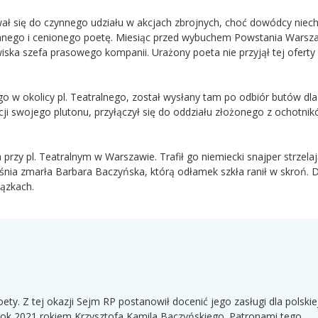
wał się do czynnego udziału w akcjach zbrojnych, choć dowódcy niech
 znanego i cenionego poetę. Miesiąc przed wybuchem Powstania Wars
ka szefa prasowego kompanii. Urażony poeta nie przyjął tej oferty 
w okolicy pl. Teatralnego, został wysłany tam po odbiór butów dla
ji swojego plutonu, przyłączył się do oddziału złożonego z ochotnik
 przy pl. Teatralnym w Warszawie. Trafił go niemiecki snajper strzelaj
śnia zmarła Barbara Baczyńska, którą odłamek szkła ranił w skroń. D
ązkach.
ety. Z tej okazji Sejm RP postanowił docenić jego zasługi dla polskie
ięc rok 2021 rokiem Krzysztofa Kamila Baczyńskiego. Patronami tego