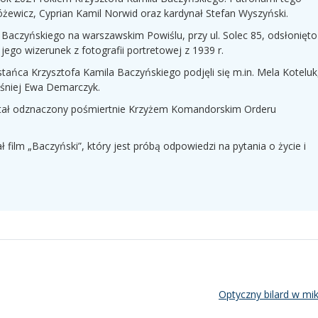
żewicz, Cyprian Kamil Norwid oraz kardynał Stefan Wyszyński.
 Baczyńskiego na warszawskim Powiślu, przy ul. Solec 85, odsłonięto
go wizerunek z fotografii portretowej z 1939 r.
stańca Krzysztofa Kamila Baczyńskiego podjęli się m.in. Mela Koteluk
eśniej Ewa Demarczyk.
stał odznaczony pośmiertnie Krzyżem Komandorskim Orderu
film „Baczyński”, który jest próbą odpowiedzi na pytania o życie i
Optyczny bilard w mik