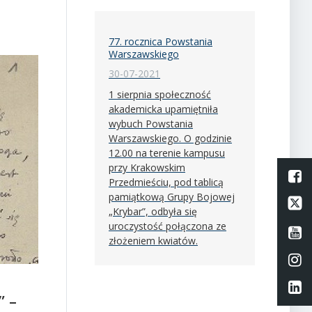
77. rocznica Powstania
Warszawskiego
30-07-2021
1 sierpnia społeczność
akademicka upamiętniła
wybuch Powstania
Warszawskiego. O godzinie
12.00 na terenie kampusu
przy Krakowskim
L
Przedmieściu, pod tablicą
pamiątkową Grupy Bojowej
Li
„Krybar”, odbyła się
uroczystość połączona ze
Li
złożeniem kwiatów.
Li
Li
” –