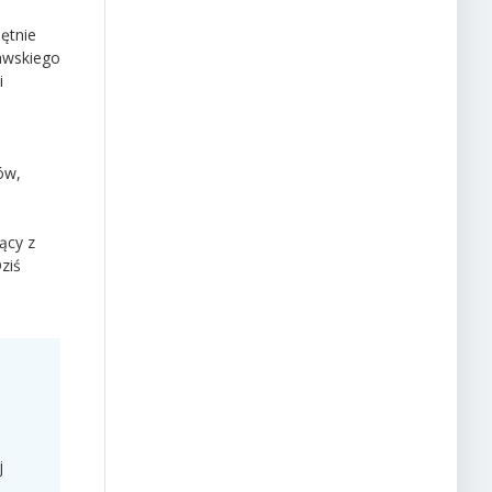
ętnie
zawskiego
i
ów,
ący z
ziś
j