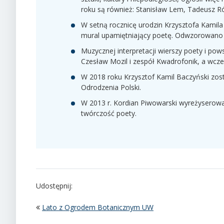
roku są również: Stanisław Lem, Tadeusz Ró
W setną rocznicę urodzin Krzysztofa Kamila
mural upamiętniający poetę. Odwzorowano je
Muzycznej interpretacji wierszy poety i pow
Czesław Mozil i zespół Kwadrofonik, a wcz
W 2018 roku Krzysztof Kamil Baczyński zo
Odrodzenia Polski.
W 2013 r. Kordian Piwowarski wyreżyserował 
twórczość poety.
Udostępnij:
Lato z Ogrodem Botanicznym UW