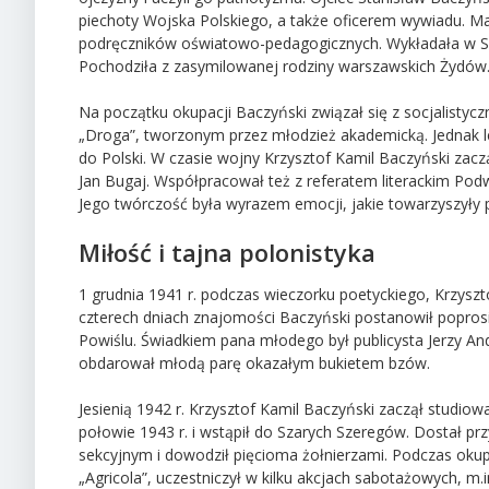
piechoty Wojska Polskiego, a także oficerem wywiadu. Ma
podręczników oświatowo-pedagogicznych. Wykładała w Se
Pochodziła z zasymilowanej rodziny warszawskich Żydów
Na początku okupacji Baczyński związał się z socjalistyc
„Droga”, tworzonym przez młodzież akademicką. Jednak 
do Polski. W czasie wojny Krzysztof Kamil Baczyński zac
Jan Bugaj. Współpracował też z referatem literackim Podw
Jego twórczość była wyrazem emocji, jakie towarzyszyły
Miłość i tajna polonistyka
1 grudnia 1941 r. podczas wieczorku poetyckiego, Krzysz
czterech dniach znajomości Baczyński postanowił poprosić 
Powiślu. Świadkiem pana młodego był publicysta Jerzy Andr
obdarował młodą parę okazałym bukietem bzów.
Jesienią 1942 r. Krzysztof Kamil Baczyński zaczął studio
połowie 1943 r. i wstąpił do Szarych Szeregów. Dostał przy
sekcyjnym i dowodził pięcioma żołnierzami. Podczas ok
„Agricola”, uczestniczył w kilku akcjach sabotażowych, m.