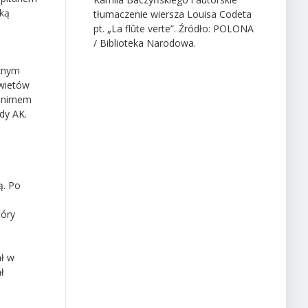
rką
tłumaczenie
wiersza
Louisa Codeta
pt. „La flûte
verte”.
Źródło: POLONA
/ Biblioteka Narodowa.
cznym
owietów
donimem
dy AK.
ą. Po
tóry
ał w
ł