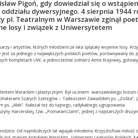
isław Pigoń, gdy dowiedział się o wstąpien
 oddziału dywersyjnego. 4 sierpnia 1944 r
zy pl. Teatralnym w Warszawie zginął poet
e losy i związek z Uniwersytetem
rzy i artystów, których młodzieńcze lata splątały wojenne losy. Krz
y jest za jednego z największych polskich poetów, porównywany do Ju
ajnych kompletach UW, a jednocześnie żołnierz Armii Krajowej, gotowy
alentem literackim i plastycznym. Był uczniem warszawskiego liceum 
mi bohaterami Szarych Szeregów – Tadeuszem Zawadzkim ps. „Zośka”,
ps. „Alek”. Należał też do tajnego, radykalnego ugrupowania
żyny Harcerskiej, tzw. „Pomarańczarni”, jednej z najstarszych drużyn
rodzice. Od najmłodszych lat wpajali młodemu Krzysztofowi miłość 
ński był znanym krytykiem literackim, żołnierzem Legionów Polskich, 