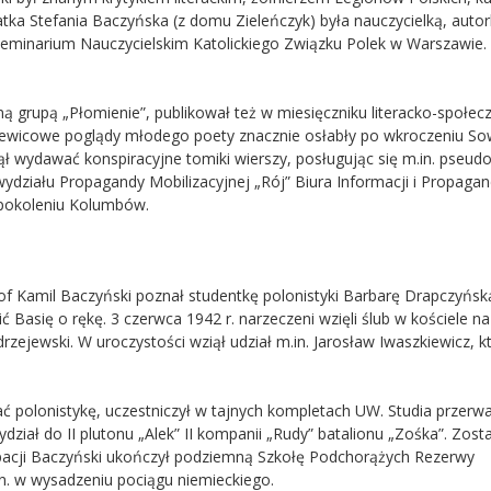
tka Stefania Baczyńska (z domu Zieleńczyk) była nauczycielką, auto
minarium Nauczycielskim Katolickiego Związku Polek w Warszawie.
.
zną grupą „Płomienie”, publikował też w miesięczniku literacko-społe
lewicowe poglądy młodego poety znacznie osłabły po wkroczeniu S
zął wydawać konspiracyjne tomiki wierszy, posługując się m.in. pseu
ydziału Propagandy Mobilizacyjnej „Rój” Biura Informacji i Propagan
 pokoleniu Kolumbów.
tof Kamil Baczyński poznał studentkę polonistyki Barbarę Drapczyńsk
Basię o rękę. 3 czerwca 1942 r. narzeczeni wzięli ślub w kościele na
zejewski. W uroczystości wziął udział m.in. Jarosław Iwaszkiewicz, k
wać polonistykę, uczestniczył w tajnych kompletach UW. Studia przerw
dział do II plutonu „Alek” II kompanii „Rudy” batalionu „Zośka”. Zosta
upacji Baczyński ukończył podziemną Szkołę Podchorążych Rezerwy
in. w wysadzeniu pociągu niemieckiego.