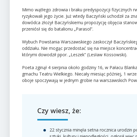
Mimo wątłego zdrowia i braku predyspozycji fizycznych r
ryzykowali jego życie. Już wtedy Baczyński uchodził za
dowódca złożył Baczyńskiemu propozycję objęcia stanowis
przeniósł się do batalionu „Parasol”.
Wybuch Powstania Warszawskiego zaskoczył Baczyńskiego 
oddziału. Nie mogąc przedostać się na miejsce koncentrac
którymi dowodził ppor. „Leszek” (Lesław Kossowski).
Poeta zginął 4 sierpnia około godziny 16, w Pałacu Blanka
gmachu Teatru Wielkiego. Niecały miesiąc później, 1 wrze
oboje spoczywają w jednym grobie na warszawskich Pow
Czy wiesz, że:
22 stycznia minęła setna rocznica urodzin po
sztuki, kultury i niepodległości, ogłosił w