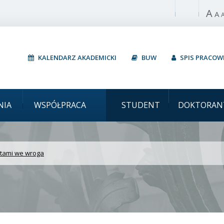
A
Włącz wysoki 
A
KALENDARZ AKADEMICKI
BUW
SPIS PRACO
Uniwersytet Warszawsk
NIA
WSPÓŁPRACA
STUDENT
DOKTORAN
ntami we wroga