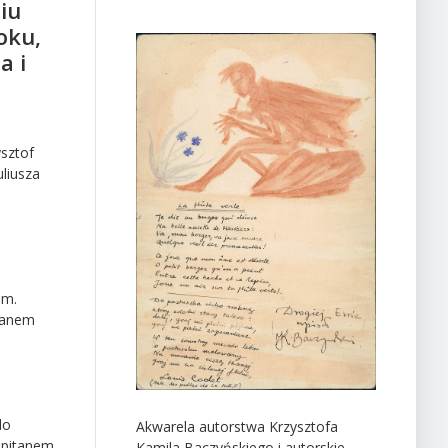
iu
oku,
a i
ysztof
liusza
im.
 Janem
do
Akwarela autorstwa Krzysztofa
kapitanem
Kamila
Baczyńskiego i autorskie