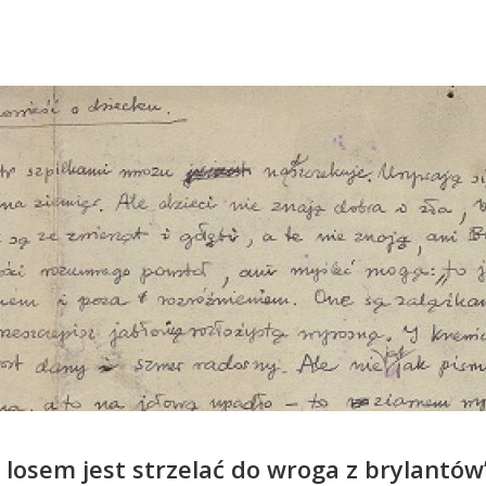
losem jest strzelać do wroga z brylantów