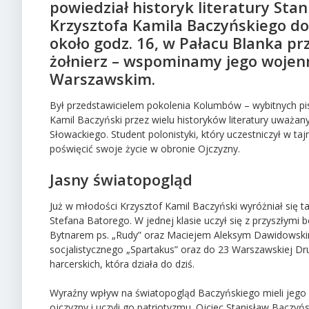
powiedział historyk literatury Stan
Krzysztofa Kamila Baczyńskiego do
około godz. 16, w Pałacu Blanka pr
żołnierz – wspominamy jego wojenn
Warszawskim.
Był przedstawicielem pokolenia Kolumbów – wybitnych pisa
Kamil Baczyński przez wielu historyków literatury uważan
Słowackiego. Student polonistyki, który uczestniczył w t
poświęcić swoje życie w obronie Ojczyzny.
Jasny światopogląd
Już w młodości Krzysztof Kamil Baczyński wyróżniał się t
Stefana Batorego. W jednej klasie uczył się z przyszły
Bytnarem ps. „Rudy” oraz Maciejem Aleksym Dawidowskim 
socjalistycznego „Spartakus” oraz do 23 Warszawskiej Dru
harcerskich, która działa do dziś.
Wyraźny wpływ na światopogląd Baczyńskiego mieli jego 
ojczyzny i uczyli go patriotyzmu. Ojciec Stanisław Baczy