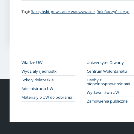
Tagi:
Baczyński
,
powstanie warszawskie
,
Rok Baczyńskiego
Władze UW
Uniwersytet Otwarty
Wydziały i jednostki
Centrum Wolontariatu
Szkoły doktorskie
Osoby z
niepełnosprawnościami
Administracja UW
Wydawnictwa UW
Materiały o UW do pobrania
Zamówienia publiczne