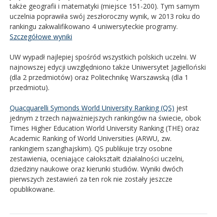
także geografii i matematyki (miejsce 151-200). Tym samym
uczelnia poprawiła swój zeszłoroczny wynik, w 2013 roku do
rankingu zakwalifikowano 4 uniwersyteckie programy.
Szczegółowe wyniki
UW wypadł najlepiej spośród wszystkich polskich uczelni. W
najnowszej edycji uwzględniono także Uniwersytet Jagielloński
(dla 2 przedmiotów) oraz Politechnikę Warszawską (dla 1
przedmiotu).
Quacquarelli Symonds World University Ranking (QS)
jest
jednym z trzech najważniejszych rankingów na świecie, obok
Times Higher Education World University Ranking (THE) oraz
Academic Ranking of World Universities (ARWU, zw.
rankingiem szanghajskim). QS publikuje trzy osobne
zestawienia, oceniające całokształt działalności uczelni,
dziedziny naukowe oraz kierunki studiów. Wyniki dwóch
pierwszych zestawień za ten rok nie zostały jeszcze
opublikowane.