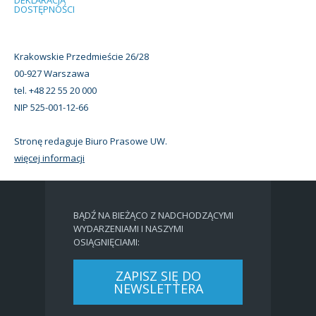
DOSTĘPNOŚCI
Krakowskie Przedmieście 26/28
00-927 Warszawa
tel. +48 22 55 20 000
NIP 525-001-12-66
Stronę redaguje Biuro Prasowe UW.
więcej informacji
BĄDŹ NA BIEŻĄCO Z NADCHODZĄCYMI
WYDARZENIAMI I NASZYMI
OSIĄGNIĘCIAMI:
ZAPISZ SIĘ DO
NEWSLETTERA