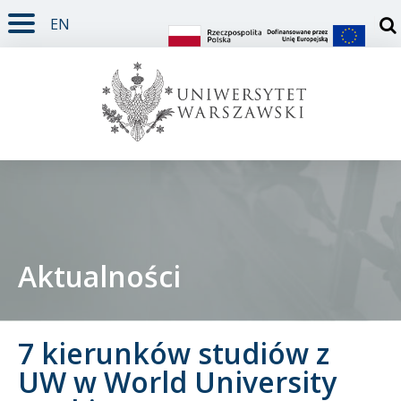
EN
TREŚĆ STRONY
MENU GŁÓWNE
WYSZUKIWARKA
SOCIAL MEDIA
STOPKA STRONY
Otw
Aktualności
Student
7 kierunków studiów z
Doktorant
UW w World University
Pracownik