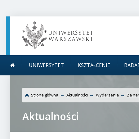
TREŚĆ STRONY
MENU GŁÓWNE
WYSZUKIWARKA
SOCIAL MEDIA
STOPKA STRONY
Menu główne
Uniwersytet Warszaws
UNIWERSYTET
KSZTAŁCENIE
BADA
Strona główna
Aktualności
Wydarzenia
Za na
Aktualności