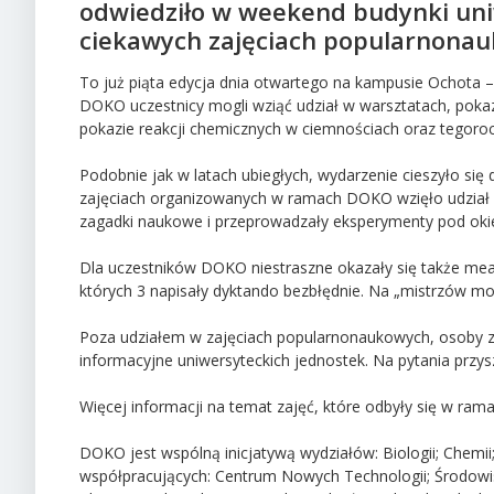
odwiedziło w weekend budynki uniw
ciekawych zajęciach popularnona
To już piąta edycja dnia otwartego na kampusie Ochota
DOKO uczestnicy mogli wziąć udział w warsztatach, poka
pokazie reakcji chemicznych w ciemnościach oraz tegorocz
Podobnie jak w latach ubiegłych, wydarzenie cieszyło si
zajęciach organizowanych w ramach DOKO wzięło udział kil
zagadki naukowe i przeprowadzały eksperymenty pod o
Dla uczestników DOKO niestraszne okazały się także mean
których 3 napisały dyktando bezbłędnie. Na „mistrzów mo
Poza udziałem w zajęciach popularnonaukowych, osoby za
informacyjne uniwersyteckich jednostek. Na pytania przys
Więcej informacji na temat zajęć, które odbyły się w r
DOKO jest wspólną inicjatywą wydziałów: Biologii; Chemii;
współpracujących: Centrum Nowych Technologii; Środowi