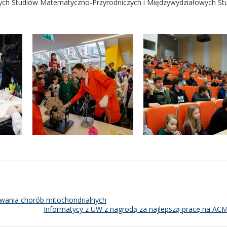
ych Studiów Matematyczno-Przyrodniczych i Międzywydziałowych St
ania chorób mitochondrialnych
Informatycy z UW z nagrodą za najlepszą pracę na A