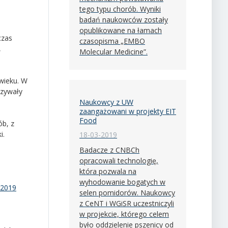
tego typu chorób. Wyniki
badań naukowców zostały
opublikowane na łamach
czas
czasopisma „EMBO
,
Molecular Medicine”.
wieku. W
ązywały
Naukowcy z UW
zaangażowani w projekty EIT
Food
ób, z
i.
18-03-2019
Badacze z CNBCh
opracowali technologię,
która pozwala na
wyhodowanie bogatych w
/2019
selen pomidorów. Naukowcy
z CeNT i WGiSR uczestniczyli
w projekcie, którego celem
było oddzielenie pszenicy od