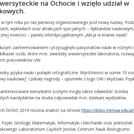
ersyteckie na Ochocie i wzięło udział w
ukowych.
 – w tym roku po raz pierwszy organizowanego pod nową nazwą. Pod
zach, wykładach oraz atrakcjach specjalnych – dyktandzie naukowym
nej nowości – panelu interdyscyplinarnym „Alicja w krainie nauki”.
ę dużym zainteresowaniem i przyciągnęło pasjonatów nauki w różnym 
kaset osób, które m.in. zwiedziły uniwersyteckie laboratoria, rozwi
kiem pracowników UW.
dry języka nauki i pułapki ortograficzne. Wyróżniono w sumie 10 os
wy naukowej” czekały nagrody – upominki z logo UW i Wydziału Fizyk
interesowane kierunkami ścisłymi mogły także odwiedzić stoiska
złych kandydatów na studia odpowiadali m.in. dziekani wydziałów.
amach DOKO 2019 można znaleźć na stronie
https://doko.mimuw.edu.pl
 Fizyki; Geologii; Matematyki, Informatyki i Mechaniki oraz jednostek
skowego Laboratorium Ciężkich Jonów; Centrum Nauk Biologiczno-