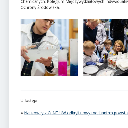
Chemicznych; Kolegium Międzywydziałowych Indywidualn
Ochrony Środowiska.
Udostępnij:
Naukowcy z CeNT UW odkryli nowy mechanizm powstaw