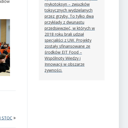
udiów
mykotoksyn – związków
toksycznych wydzielanych
przez grzyby. To tylko dwa
przykłady z dwunastu
przedsięwzięć, w których w
2018 roku brali udział
specjaliści z UW. Projekty
zostały sfinansowane ze
środków EIT Food –
Wspólnoty Wiedzy i
Innowacji w obszarze
żywności.
CM STOC