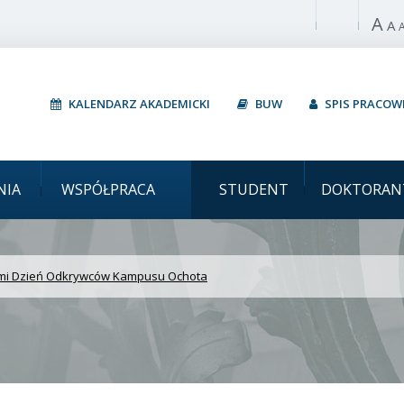
A
Włącz wysoki 
A
KALENDARZ AKADEMICKI
BUW
SPIS PRACO
ki Za nami Dzień Odkr
NIA
WSPÓŁPRACA
STUDENT
DOKTORAN
mi Dzień Odkrywców Kampusu Ochota