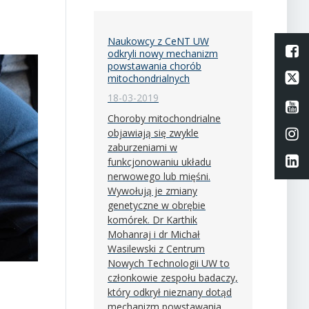
Naukowcy z CeNT UW
L
odkryli nowy mechanizm
powstawania chorób
Li
mitochondrialnych
18-03-2019
Li
Choroby mitochondrialne
Li
objawiają się zwykle
zaburzeniami w
Li
funkcjonowaniu układu
nerwowego lub mięśni.
Wywołują je zmiany
genetyczne w obrębie
komórek. Dr Karthik
Mohanraj i dr Michał
Wasilewski z Centrum
Nowych Technologii UW to
członkowie zespołu badaczy,
który odkrył nieznany dotąd
mechanizm powstawania