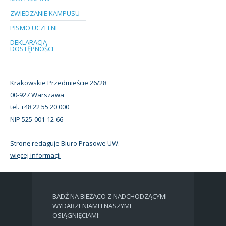
ZWIEDZANIE KAMPUSU
PISMO UCZELNI
DEKLARACJA
DOSTĘPNOŚCI
Krakowskie Przedmieście 26/28
00-927 Warszawa
tel. +48 22 55 20 000
NIP 525-001-12-66
Stronę redaguje Biuro Prasowe UW.
więcej informacji
BĄDŹ NA BIEŻĄCO Z NADCHODZĄCYMI
WYDARZENIAMI I NASZYMI
OSIĄGNIĘCIAMI: