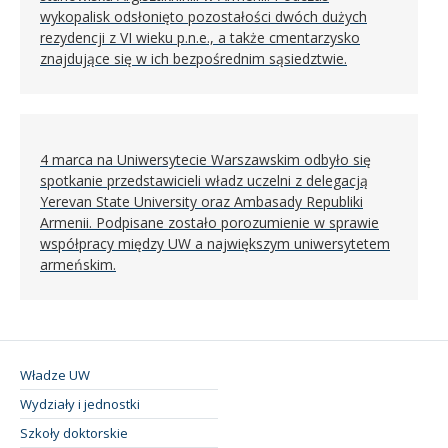
wykopalisk odsłonięto pozostałości dwóch dużych
rezydencji z VI wieku p.n.e., a także cmentarzysko
znajdujące się w ich bezpośrednim sąsiedztwie.
4 marca na Uniwersytecie Warszawskim odbyło się
spotkanie przedstawicieli władz uczelni z delegacją
Yerevan State University oraz Ambasady Republiki
Armenii. Podpisane zostało porozumienie w sprawie
współpracy między UW a największym uniwersytetem
armeńskim.
Władze UW
Wydziały i jednostki
Szkoły doktorskie