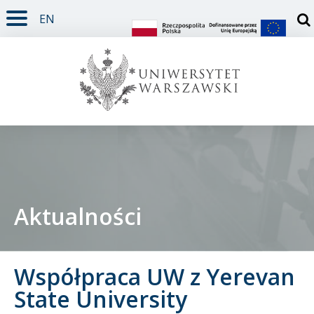
EN
TREŚĆ STRONY
MENU GŁÓWNE
WYSZUKIWARKA
SOCIAL MEDIA
STOPKA STRONY
Otw
Aktualności
Student
Współpraca UW z Yerevan
Doktorant
State University
Pracownik