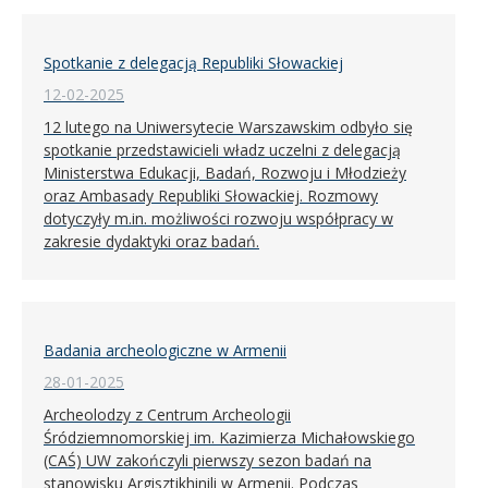
Spotkanie z delegacją Republiki Słowackiej
12-02-2025
12 lutego na Uniwersytecie Warszawskim odbyło się
spotkanie przedstawicieli władz uczelni z delegacją
Ministerstwa Edukacji, Badań, Rozwoju i Młodzieży
oraz Ambasady Republiki Słowackiej. Rozmowy
dotyczyły m.in. możliwości rozwoju współpracy w
zakresie dydaktyki oraz badań.
Badania archeologiczne w Armenii
28-01-2025
Archeolodzy z Centrum Archeologii
Śródziemnomorskiej im. Kazimierza Michałowskiego
(CAŚ) UW zakończyli pierwszy sezon badań na
stanowisku Argisztikhinili w Armenii. Podczas