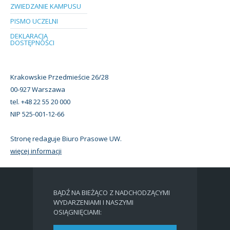
ZWIEDZANIE KAMPUSU
PISMO UCZELNI
DEKLARACJA
DOSTĘPNOŚCI
Krakowskie Przedmieście 26/28
00-927 Warszawa
tel. +48 22 55 20 000
NIP 525-001-12-66
Stronę redaguje Biuro Prasowe UW.
więcej informacji
BĄDŹ NA BIEŻĄCO Z NADCHODZĄCYMI
WYDARZENIAMI I NASZYMI
OSIĄGNIĘCIAMI: