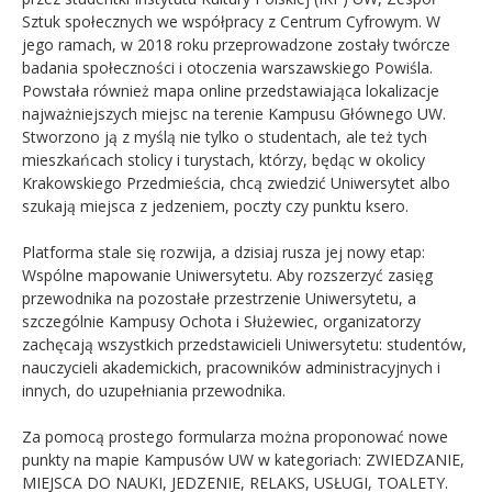
Sztuk społecznych we współpracy z Centrum Cyfrowym. W
jego ramach, w 2018 roku przeprowadzone zostały twórcze
badania społeczności i otoczenia warszawskiego Powiśla.
Powstała również mapa online przedstawiająca lokalizacje
najważniejszych miejsc na terenie Kampusu Głównego UW.
Stworzono ją z myślą nie tylko o studentach, ale też tych
mieszkańcach stolicy i turystach, którzy, będąc w okolicy
Krakowskiego Przedmieścia, chcą zwiedzić Uniwersytet albo
szukają miejsca z jedzeniem, poczty czy punktu ksero.
Platforma stale się rozwija, a dzisiaj rusza jej nowy etap:
Wspólne mapowanie Uniwersytetu. Aby rozszerzyć zasięg
przewodnika na pozostałe przestrzenie Uniwersytetu, a
szczególnie Kampusy Ochota i Służewiec, organizatorzy
zachęcają wszystkich przedstawicieli Uniwersytetu: studentów,
nauczycieli akademickich, pracowników administracyjnych i
innych, do uzupełniania przewodnika.
Za pomocą prostego formularza można proponować nowe
punkty na mapie Kampusów UW w kategoriach: ZWIEDZANIE,
MIEJSCA DO NAUKI, JEDZENIE, RELAKS, USŁUGI, TOALETY.