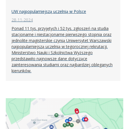
UW najpopularniejszą uczelnią w Polsce
28-11-2024
Ponad 11 tys. przyjętych i 52 tys. zgłoszeń na studia
stacjonarne i niestacjonarne pierwszego stopnia oraz
jednolite magisterskie czynią Uniwersytet Warszawski
najpopularniejszą uczelnią w tegorocznej rekrutacji.
Ministerstwo Nauki i Szkolnictwa Wyższego
przedstawiło najnowsze dane dotyczące
zainteresowania studiami oraz najbardziej obleganych
kierunków.