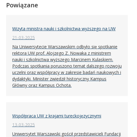
Powiązane
Wizyta ministra nauki i szkolnictwa wyższego na UW
21-03-2025
Na Uniwersytecie Warszawskim odbyło się spotkanie
rektora UW prof. Alojzego Z. Nowaka z ministrem
nauki i szkolnictwa wyższego Marcinem Kulaskiem.
Podczas spotkania poruszono temat dalszego rozwoju
uczelni oraz współpracy w zakresie badań naukowych i
dydaktyki. Minister zwiedził historyczny Kampus
Główny oraz Kampus Ochota.
Współpraca UW z krajami tureckojęzycznymi
13-03-2025
Uniwersytet Warszawski gościł przedstawicieli Fundacji