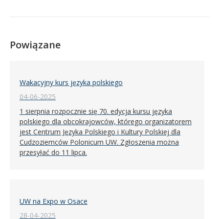
Powiązane
Wakacyjny kurs języka polskiego
04-06-2025
1 sierpnia rozpocznie się 70. edycja kursu języka
polskiego dla obcokrajowców, którego organizatorem
jest Centrum Języka Polskiego i Kultury Polskiej dla
Cudzoziemców Polonicum UW. Zgłoszenia można
przesyłać do 11 lipca.
UW na Expo w Osace
28-04-2025