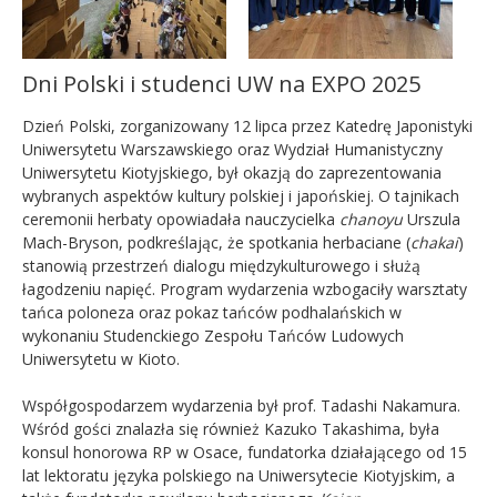
Dni Polski i studenci UW na EXPO 2025
Dzień Polski, zorganizowany 12 lipca przez Katedrę Japonistyki
Uniwersytetu Warszawskiego oraz Wydział Humanistyczny
Uniwersytetu Kiotyjskiego, był okazją do zaprezentowania
wybranych aspektów kultury polskiej i japońskiej. O tajnikach
ceremonii herbaty opowiadała nauczycielka
chanoyu
Urszula
Mach-Bryson, podkreślając, że spotkania herbaciane (
chakai
)
stanowią przestrzeń dialogu międzykulturowego i służą
łagodzeniu napięć. Program wydarzenia wzbogaciły warsztaty
tańca poloneza oraz pokaz tańców podhalańskich w
wykonaniu Studenckiego Zespołu Tańców Ludowych
Uniwersytetu w Kioto.
Współgospodarzem wydarzenia był prof. Tadashi Nakamura.
Wśród gości znalazła się również Kazuko Takashima, była
konsul honorowa RP w Osace, fundatorka działającego od 15
lat lektoratu języka polskiego na Uniwersytecie Kiotyjskim, a