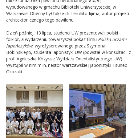
także fundatorka pawilonu herbacianego
Kaian
,
wybudowanego w gmachu Biblioteki Uniwersyteckiej w
Warszawie. Obecny był także dr Teruhito Iijima, autor projektu
architektonicznego tego pawilonu.
Dzień później, 13 lipca, studenci UW prezentowali polski
folklor, a wydarzeniu towarzyszył pokaz filmu
Polska oczami
Japończyków
, wyreżyserowanego przez Szymona
Bobińskiego, studenta japonistyki UW (powstał w konsultacji z
prof. Agnieszką Kozyrą z Wydziału Orientalistycznego UW).
Wystąpił w nim m.in. nestor warszawskiej japonistyki Tsuneo
Okazaki.