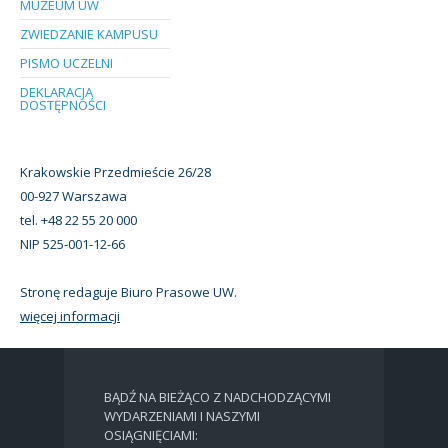
MUZEUM UW
ZWIEDZANIE KAMPUSU
PISMO UCZELNI
DEKLARACJA
DOSTĘPNOŚCI
Krakowskie Przedmieście 26/28
00-927 Warszawa
tel. +48 22 55 20 000
NIP 525-001-12-66
Stronę redaguje Biuro Prasowe UW.
więcej informacji
BĄDŹ NA BIEŻĄCO Z NADCHODZĄCYMI
WYDARZENIAMI I NASZYMI
OSIĄGNIĘCIAMI: