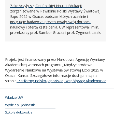
Zakończyły się Dni Polskiej Nauki i Edukacji
zorganizowane w Pawilonie Polski Wystawy Światowej
Expo 2025 w Osace, podczas których uczelnie i
instytucje badawcze prezentowały swój dorobek
naukowy i ofertę kształcenia. UW reprezentowali m.in.
prorektorzy prof. Sambor Grucza i prof. Zygmunt Lalak.
Projekt jest finansowany przez Narodową Agencję Wymiany
Akademickiej w ramach programu „Międzynarodowe
Wydarzenie Naukowe na Wystawie Światowej Expo 2025 w
Osace, Kansai. Szczegółowe informacje dostępne są na
stronie
Platformy Polsko-Japońskiej Współpracy Akademickiej
.
Władze UW
Wydziały i jednostki
Szkoły doktorskie