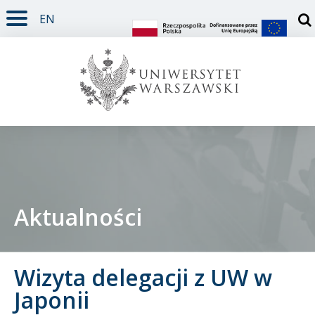
EN
TREŚĆ STRONY
MENU GŁÓWNE
WYSZUKIWARKA
SOCIAL MEDIA
STOPKA STRONY
Otw
Aktualności
Student
Wizyta delegacji z UW w
Doktorant
Japonii
Pracownik