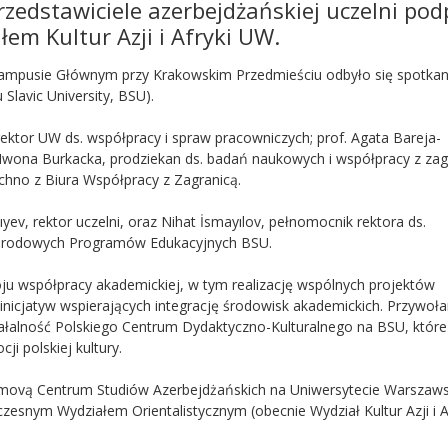
zedstawiciele azerbejdżańskiej uczelni podp
em Kultur Azji i Afryki UW.
 Kampusie Głównym przy Krakowskim Przedmieściu odbyło się spotkan
Slavic University, BSU).
rektor UW ds. współpracy i spraw pracowniczych; prof. Agata Bareja-
f. Iwona Burkacka, prodziekan ds. badań naukowych i współpracy z zag
chno z Biura Współpracy z Zagranicą.
yev, rektor uczelni, oraz Nihat İsmayılov, pełnomocnik rektora ds.
narodowych Programów Edukacyjnych BSU.
u współpracy akademickiej, w tym realizację wspólnych projektów
nicjatyw wspierających integrację środowisk akademickich. Przywoł
ałalność Polskiego Centrum Dydaktyczno-Kulturalnego na BSU, które
i polskiej kultury.
imovą Centrum Studiów Azerbejdżańskich na Uniwersytecie Warszaw
snym Wydziałem Orientalistycznym (obecnie Wydział Kultur Azji i Af