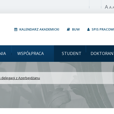
A
Włącz wysoki 
A
KALENDARZ AKADEMICKI
BUW
SPIS PRACO
et Warszawski Wizyta de
NIA
WSPÓŁPRACA
STUDENT
DOKTORAN
 delegacji z Azerbejdżanu