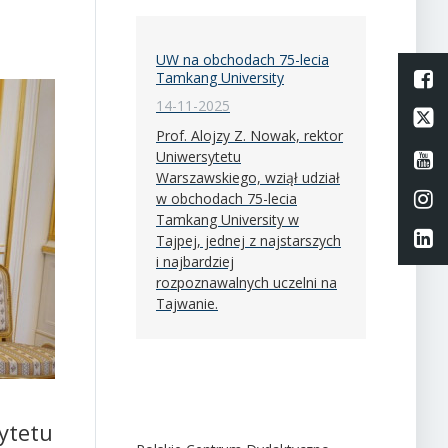
UW na obchodach 75-lecia
L
Tamkang University
14-11-2025
Li
Prof. Alojzy Z. Nowak, rektor
Uniwersytetu
Li
Warszawskiego, wziął udział
Li
w obchodach 75-lecia
Tamkang University w
Li
Tajpej, jednej z najstarszych
i najbardziej
rozpoznawalnych uczelni na
Tajwanie.
ytetu