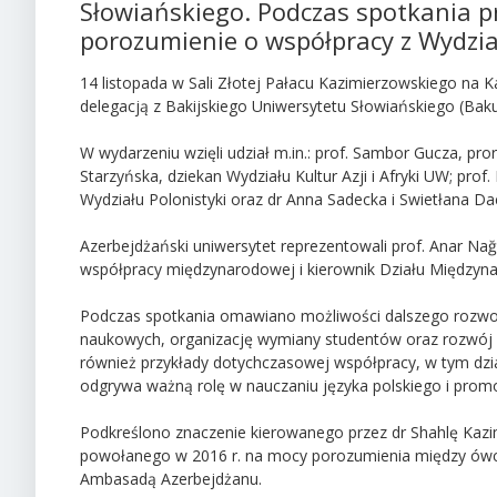
Słowiańskiego. Podczas spotkania pr
porozumienie o współpracy z Wydział
14 listopada w Sali Złotej Pałacu Kazimierzowskiego na
delegacją z Bakijskiego Uniwersytetu Słowiańskiego (Baku 
W wydarzeniu wzięli udział m.in.: prof. Sambor Gucza, pro
Starzyńska, dziekan Wydziału Kultur Azji i Afryki UW; pro
Wydziału Polonistyki oraz dr Anna Sadecka i Swietłana Da
Azerbejdżański uniwersytet reprezentowali prof. Anar Nağı
współpracy międzynarodowej i kierownik Działu Między
Podczas spotkania omawiano możliwości dalszego rozwoj
naukowych, organizację wymiany studentów oraz rozwój i
również przykłady dotychczasowej współpracy, w tym dzi
odgrywa ważną rolę w nauczaniu języka polskiego i promocj
Podkreślono znaczenie kierowanego przez dr Shahlę Kaz
powołanego w 2016 r. na mocy porozumienia między ówcze
Ambasadą Azerbejdżanu.