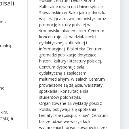
Polskie Centrum Dydaktyczno-
isali
Kulturalne działa na Uniwersytecie
Słowiańskim w Baku jako jednostka
wspierająca rozwój polonistyki oraz
ie z
promocję kultury polskiej w
środowisku akademickim. Centrum
koncentruje się na działalności
dydaktycznej, kulturalnej i
ranicą
informacyjnej. Biblioteka Centrum
gromadzi publikacje dotyczące
historii, kultury i literatury polskiej.
Centrum dysponuje salą
dydaktyczną z zapleczem
multimedialnym. W salach Centrum
prowadzone są zajęcia, warsztaty,
ano
spotkania i konsultacje dla
studentów polonistyki.
Organizowane są wykłady gości z
Polski, odbywają się spotkania
skim,
tematyczne i „disput-kluby”. Centrum
ryki) a
bierze udział we wszystkich
wydarzeniach organizowanych przez