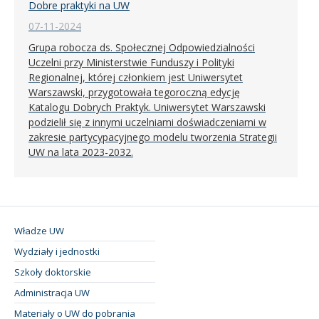
Dobre praktyki na UW
07-11-2024
Grupa robocza ds. Społecznej Odpowiedzialności
Uczelni przy Ministerstwie Funduszy i Polityki
Regionalnej, której członkiem jest Uniwersytet
Warszawski, przygotowała tegoroczną edycję
Katalogu Dobrych Praktyk. Uniwersytet Warszawski
podzielił się z innymi uczelniami doświadczeniami w
zakresie partycypacyjnego modelu tworzenia Strategii
UW na lata 2023-2032.
Władze UW
Wydziały i jednostki
Szkoły doktorskie
Administracja UW
Materiały o UW do pobrania