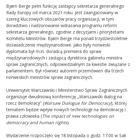
Bjørn Berge pełni funkcję zastępcy sekretarza generalnego
Rady Europy od marca 2021 roku. Jest zaangażowany w
szereg kluczowych obszarów pracy organizacji, w tym
doradztwo i nadzorowanie wdrażania programu reform
sekretarza generalnego, zgodnie z decyzjami i priorytetami
Komitetu Ministrów. Bjørn Berge ma ponad trzydziestoletnie
doświadczenie międzynarodowe. Jako były norweski
dyplomata był m.in. doradcą premiera do spraw
międzynarodowych i zastępcą dyrektora gabinetu ministra
spraw zagranicznych, odpowiedzialnym za kwestie związane z
parlamentem. Był również autorem przemówień dla trzech
norweskich ministrów spraw zagranicznych.
Uniwersytet Warszawski i Ministerstwo Spraw Zagranicznych
organizuje dwudniową konferencję „Warszawski dialog na
rzecz demokracji” (
Warsaw Dialogue for Democracy
), której
tematem będzie wpływ nowych technologii na demokrację i
prawa człowieka (
The impact of new technologies on
democracy and human rights
).
Wydarzenie rozpoczęło się 18 listopada o godz. 17.00 w Sali