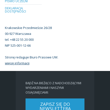
PISMO UCZELNI
DEKLARACJA
DOSTĘPNOŚCI
Krakowskie Przedmieście 26/28
00-927 Warszawa
tel. +48 22 55 20 000
NIP 525-001-12-66
Stronę redaguje Biuro Prasowe UW.
więcej informacji
BĄDŹ NA BIEŻĄCO Z NADCHODZĄCYMI
WYDARZENIAMI I NASZYMI
OSIĄGNIĘCIAMI:
ZAPISZ SIĘ DO
NEWSLETTERA