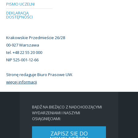
PISMO UCZELNI
DEKLARACJA
DOSTĘPNOŚCI
Krakowskie Przedmieście 26/28
00-927 Warszawa
tel. +48 22 55 20 000
NIP 525-001-12-66
Stronę redaguje Biuro Prasowe UW.
więcej informacji
BĄDŹ NA BIEŻĄCO Z NADCHODZĄCYMI
WYDARZENIAMI I NASZYMI
OSIĄGNIĘCIAMI:
ZAPISZ SIĘ DO