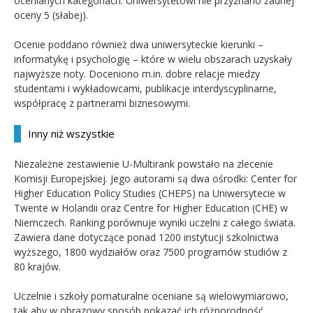
ocenianych kategoriach. Uniwersytetowi nie przyznano żadnej
oceny 5 (słabej).
Ocenie poddano również dwa uniwersyteckie kierunki –
informatykę i psychologię – które w wielu obszarach uzyskały
najwyższe noty. Doceniono m.in. dobre relacje miedzy
studentami i wykładowcami, publikacje interdyscyplinarne,
współpracę z partnerami biznesowymi.
Inny niż wszystkie
Niezależne zestawienie U-Multirank powstało na zlecenie
Komisji Europejskiej. Jego autorami są dwa ośrodki: Center for
Higher Education Policy Studies (CHEPS) na Uniwersytecie w
Twente w Holandii oraz Centre for Higher Education (CHE) w
Niemczech. Ranking porównuje wyniki uczelni z całego świata.
Zawiera dane dotyczące ponad 1200 instytucji szkolnictwa
wyższego, 1800 wydziałów oraz 7500 programów studiów z
80 krajów.
Uczelnie i szkoły pomaturalne oceniane są wielowymiarowo,
tak aby w obrazowy sposób pokazać ich różnorodność.