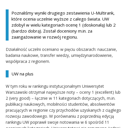
Kandydat
Poznaliśmy wyniki drugiego zestawienia U-Multirank,
które ocenia uczelnie wyższe z całego świata. UW
Absolwent
zdobył w wielu kategoriach ocenę 1 (doskonałą) lub 2
(bardzo dobrą). Został doceniony m.in. za
zaangażowanie w rozwój regionu.
Działalność uczelni oceniano w pięciu obszarach: nauczanie,
badania naukowe, transfer wiedzy, umiędzynarodowienie,
współpraca z regionem.
UW na plus
W tym roku w rankingu instytucjonalnym Uniwersytet
Warszawski otrzymał najwyższe noty – oceny 1 (excellent) lub
2 (very good) – łącznie w 11 kategoriach dotyczących, m.in.
publikacji naukowych, mobilności studentów, absolwentów
pracujących w regionie czy przychodów uzyskanych z ciągłego
rozwoju zawodowego. W porównaniu z poprzednią edycją
rankingu UW poprawił swoje notowania w 6 spośród 11