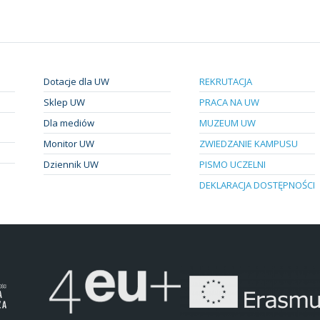
Dotacje dla UW
REKRUTACJA
Sklep UW
PRACA NA UW
Dla mediów
MUZEUM UW
Monitor UW
ZWIEDZANIE KAMPUSU
Dziennik UW
PISMO UCZELNI
DEKLARACJA DOSTĘPNOŚCI