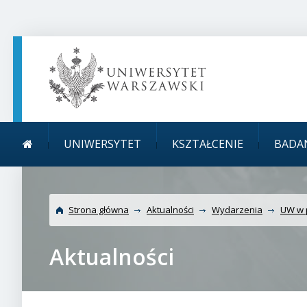
TREŚĆ STRONY
MENU GŁÓWNE
WYSZUKIWARKA
SOCIAL MEDIA
STOPKA STRONY
Menu główne
Uniwersytet Wars
UNIWERSYTET
KSZTAŁCENIE
BADA
Strona główna
Aktualności
Wydarzenia
UW w 
Aktualności