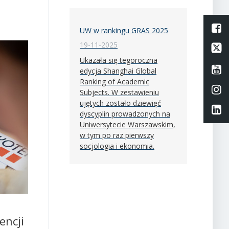
L
UW w rankingu GRAS 2025
19-11-2025
Li
Ukazała się tegoroczna
Li
edycja Shanghai Global
Ranking of Academic
Li
Subjects. W zestawieniu
ujętych zostało dziewięć
Li
dyscyplin prowadzonych na
Uniwersytecie Warszawskim,
w tym po raz pierwszy
socjologia i ekonomia.
encji