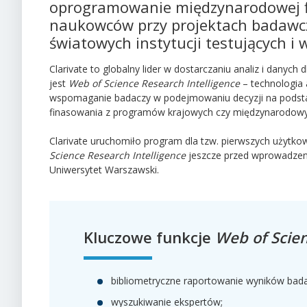
oprogramowanie międzynarodowej fir
naukowców przy projektach badawcz
światowych instytucji testujących i
Clarivate to globalny lider w dostarczaniu analiz i danyc
jest
Web of Science Research Intelligence
– technologia a
wspomaganie badaczy w podejmowaniu decyzji na podstaw
finasowania z programów krajowych czy międzynarodowy
Clarivate uruchomiło program dla tzw. pierwszych użytko
Science Research Intelligence
jeszcze przed wprowadzeni
Uniwersytet Warszawski.
Kluczowe funkcje
Web of Scien
bibliometryczne raportowanie wyników bad
wyszukiwanie ekspertów;