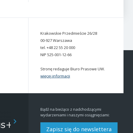
Krakowskie Przedmieście 26/28
00-927 Warszawa
tel. +48 22 55 20 000
NIP 525-001-12-66
Stronę redaguje Biuro Prasowe UW.
więcej informacji
Bądź na bieżąco z nadchodzącymi
wydarzeniami i naszymi osiągnięciami:
Zapisz się do newslettera