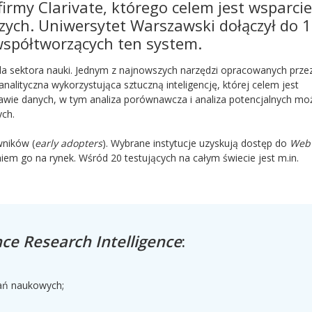
my Clarivate, którego celem jest wsparcie
ych. Uniwersytet Warszawski dołączył do 
 współtworzących ten system.
h dla sektora nauki. Jednym z najnowszych narzędzi opracowanych prze
nalityczna wykorzystująca sztuczną inteligencję, której celem jest
ie danych, w tym analiza porównawcza i analiza potencjalnych moż
ch.
wników (
early adopters
). Wybrane instytucje uzyskują dostęp do
Web 
em go na rynek. Wśród 20 testujących na całym świecie jest m.in.
ce Research Intelligence
:
ań naukowych;