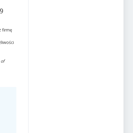
19
z firmę
liwości
of