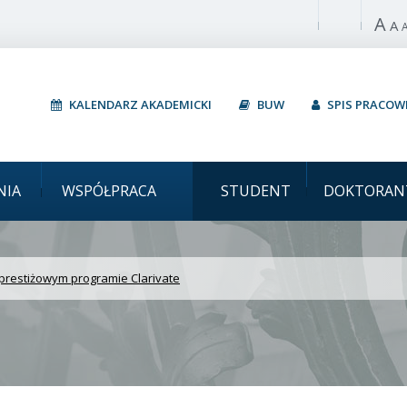
A
Włącz wysoki 
A
KALENDARZ AKADEMICKI
BUW
SPIS PRACO
zawski UW w prestiżowy
NIA
WSPÓŁPRACA
STUDENT
DOKTORAN
prestiżowym programie Clarivate