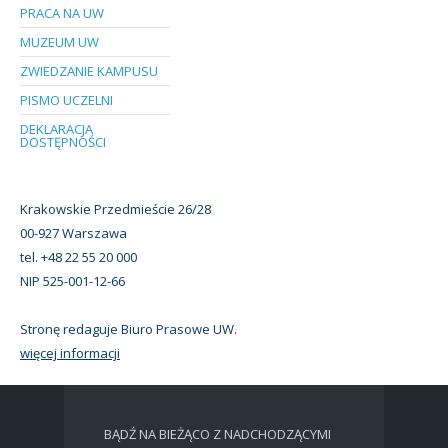
PRACA NA UW
MUZEUM UW
ZWIEDZANIE KAMPUSU
PISMO UCZELNI
DEKLARACJA
DOSTĘPNOŚCI
Krakowskie Przedmieście 26/28
00-927 Warszawa
tel. +48 22 55 20 000
NIP 525-001-12-66
Stronę redaguje Biuro Prasowe UW.
więcej informacji
BĄDŹ NA BIEŻĄCO Z NADCHODZĄCYMI