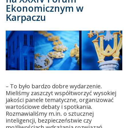
Ekonomicznym w
Kandydat
Karpaczu
Absolwent
– To było bardzo dobre wydarzenie.
Mieliśmy zaszczyt współtworzyć wysokiej
jakości panele tematyczne, organizować
wartościowe debaty i spotkania.
Rozmawialiśmy m.in. o sztucznej
inteligencji, bezpieczeństwie czy
możliwościach wdrażania rozwiązań