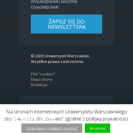
WYDARZENIAMI I NASZYMI
OSIĄGNIĘCIAMI:
ZAPISZ SIĘ DO
NEWSLETTERA
© 2026 Uniwersytet Warszawski.
Wszelkie prawa zastrzeżone.
Pliki "cookies"
Mapa strony
Redakcja
BIP
|
EN
Na stronach internetowych Uniwersytetu Warszawskiego
Link to Twitter profile
Link do profilu Facebook
Link do kanału Youtube
Link do profilu Instagram
Link do profilu LinkedIn
stosowane są pliki „cookies” zgodnie z polityką prywatności.
Czytaj więcej o plikach „cookies”
Akceptuję