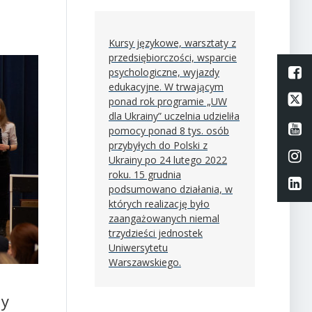
Kursy językowe, warsztaty z
przedsiębiorczości, wsparcie
L
psychologiczne, wyjazdy
edukacyjne. W trwającym
Li
ponad rok programie „UW
dla Ukrainy” uczelnia udzieliła
Li
pomocy ponad 8 tys. osób
przybyłych do Polski z
Li
Ukrainy po 24 lutego 2022
roku. 15 grudnia
Li
podsumowano działania, w
których realizację było
zaangażowanych niemal
trzydzieści jednostek
Uniwersytetu
Warszawskiego.
dy