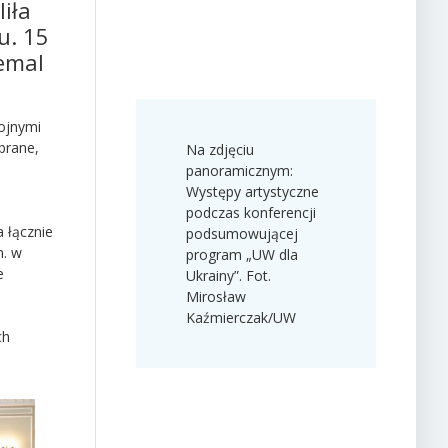
iła
u. 15
emal
ojnymi
brane,
Na zdjęciu
panoramicznym:
Występy artystyczne
podczas konferencji
 łącznie
podsumowującej
n. w
program „UW dla
e
Ukrainy”. Fot.
Mirosław
Kaźmierczak/UW
ch