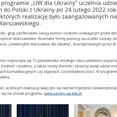
programie „UW dla Ukrainy” uczelnia udziel
 do Polski z Ukrainy po 24 lutego 2022 rok
których realizację było zaangażowanych ni
 Warszawskiego.
e osób i grup zaoferowało swoją pomoc osobom uciekającym przed zbr
wersytecie Warszawskim. Rozmaite formy pomocy na uczelni zostały ze
ia „Uniwersytet Warszawski dla Ukrainy”, koordynowanym przez dr
mu rozpoczęła się 15 października zeszłego roku) udzielono wsparcia
rednich i studenci, a także osoby dorosłe i seniorzy wzięli udział m.i
ach komunikacyjnych czy zajęciach z przedsiębiorczości. W programi
rawną.
, w których realizację włączyło się niemal trzydzieści uniwersytecki
 się na stronie programu:
www.ua.wne.uw.edu.pl
.