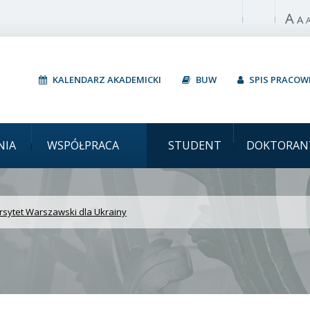
A
Włącz wysoki 
A
KALENDARZ AKADEMICKI
BUW
SPIS PRACO
arszawski Uniwersytet W
NIA
WSPÓŁPRACA
STUDENT
DOKTORAN
rsytet Warszawski dla Ukrainy