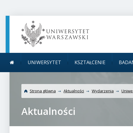
TREŚĆ STRONY
MENU GŁÓWNE
WYSZUKIWARKA
SOCIAL MEDIA
STOPKA STRONY
Menu główne
Uniwersytet W
UNIWERSYTET
KSZTAŁCENIE
BADA
Strona główna
Aktualności
Wydarzenia
Uniwe
Aktualności