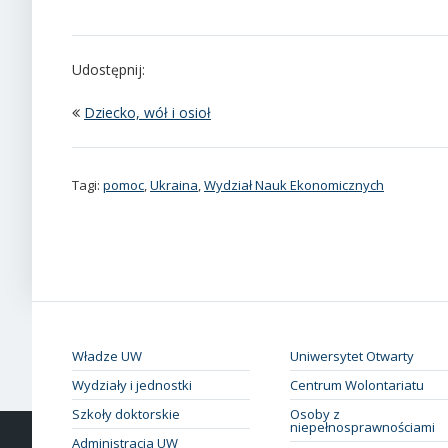
Udostępnij:
Dziecko, wół i osioł
Tagi:
pomoc
,
Ukraina
,
Wydział Nauk Ekonomicznych
Władze UW
Uniwersytet Otwarty
Wydziały i jednostki
Centrum Wolontariatu
Szkoły doktorskie
Osoby z
niepełnosprawnościami
Administracja UW