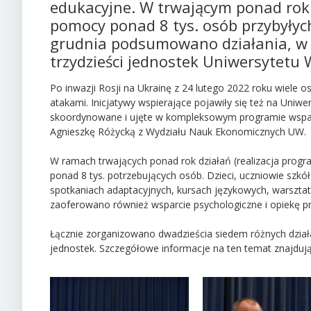
edukacyjne. W trwającym ponad rok 
pomocy ponad 8 tys. osób przybyłych
grudnia podsumowano działania, w 
trzydzieści jednostek Uniwersytetu
Po inwazji Rosji na Ukrainę z 24 lutego 2022 roku wiel
atakami. Inicjatywy wspierające pojawiły się też na Uni
skoordynowane i ujęte w kompleksowym programie wsparc
Agnieszkę Różycką z Wydziału Nauk Ekonomicznych UW.
W ramach trwających ponad rok działań (realizacja progra
ponad 8 tys. potrzebujących osób. Dzieci, uczniowie szkół ś
spotkaniach adaptacyjnych, kursach językowych, warsztat
zaoferowano również wsparcie psychologiczne i opiekę p
Łącznie zorganizowano dwadzieścia siedem różnych działań
jednostek. Szczegółowe informacje na ten temat znajdują