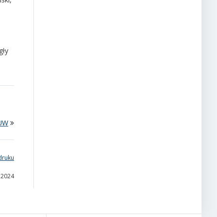
gły
 UW
druku
a 2024