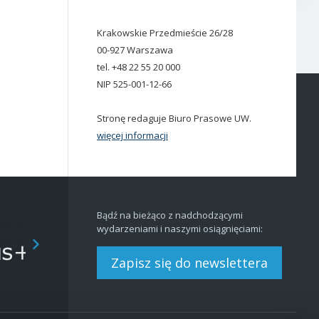
Krakowskie Przedmieście 26/28
00-927 Warszawa
tel. +48 22 55 20 000
NIP 525-001-12-66
Stronę redaguje Biuro Prasowe UW.
więcej informacji
Bądź na bieżąco z nadchodzącymi
wydarzeniami i naszymi osiągnięciami:
Zapisz się do newslettera