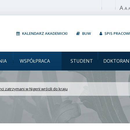
A
Włącz wysoki 
A
KALENDARZ AKADEMICKI
BUW
SPIS PRACO
 Studenci zatrzymani w N
NIA
WSPÓŁPRACA
STUDENT
DOKTORAN
ci zatrzymani w Nigerii wrócili do kraju