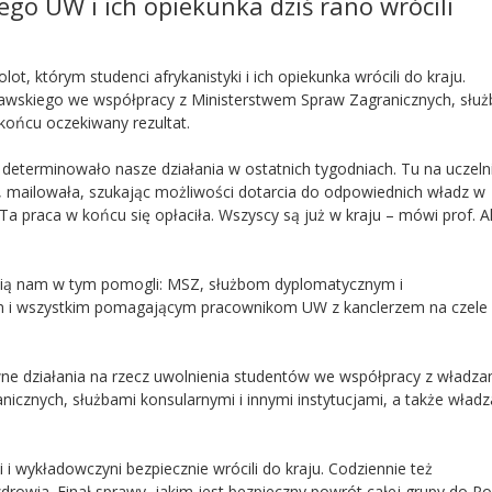
go UW i ich opiekunka dziś rano wrócili
, którym studenci afrykanistyki i ich opiekunka wrócili do kraju.
wskiego we współpracy z Ministerstwem Spraw Zagranicznych, służ
końcu oczekiwany rezultat.
 determinowało nasze działania w ostatnich tygodniach. Tu na uczeln
, mailowała, szukając możliwości dotarcia do odpowiednich władz w
Ta praca w końcu się opłaciła. Wszyscy są już w kraju – mówi prof. A
ścią nam w tym pomogli: MSZ, służbom dyplomatycznym i
m i wszystkim pomagającym pracownikom UW z kanclerzem na czele
ne działania na rzecz uwolnienia studentów we współpracy z władza
cznych, służbami konsularnymi i innymi instytucjami, a także wład
i i wykładowczyni bezpiecznie wrócili do kraju. Codziennie też
drowia. Finał sprawy, jakim jest bezpieczny powrót całej grupy do Pol