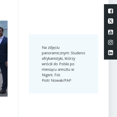
L
Li
Li
Li
Na zdjęciu
Li
panoramicznym: Studenci
afrykanistyki, którzy
wrócili do Polski po
miesiącu aresztu w
Nigerii. Fot.
Piotr Nowak/PAP