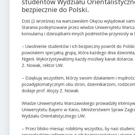
studentów Wydziału Orientalistyczne
bezpiecznie do Polski.
Dziś (2 września) na warszawskim Okęciu wylądował samolot
Starania podejmowane przez władze Uniwersytetu Warsza
konsularną i dziesiątkami innych podmiotów przyniosły w 
– Uwolnienie studentów i ich bezpieczny powrót do Polski
powołałem specjalną grupę, która każdego dnia dzwoniła
Nigerii. Wykorzystywaliśmy każdy możliwy kanał dotarcia. 
Z. Nowak, rektor UW.
– Dziękuję wszystkim, którzy swoim działaniem i mądro
pozadyplomatycznym obu stron, dziennikarzom, rodzico
dodaje prof. Alojzy Z. Nowak.
Władze Uniwersytetu Warszawskiego prowadziły intensyw
Uniwersytetu Bayero w Kano, Ministerstwem Spraw Zagrani
Wydziału Orientalistycznego UW.
– Przez blisko miesiąc robiliśmy wszystko, by nasi studenc
sprawdzaliśmy informacjo o ich bezpieczeństwie i stanie z