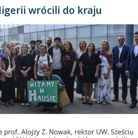
gerii wrócili do kraju
e prof. Alojzy Z. Nowak, rektor UW. Sześciu