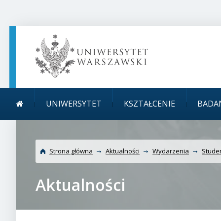
TREŚĆ STRONY
MENU GŁÓWNE
WYSZUKIWARKA
SOCIAL MEDIA
STOPKA STRONY
Menu główne
Uniwersytet Warszawski
UNIWERSYTET
KSZTAŁCENIE
BADA
kraju
Strona główna
Aktualności
Wydarzenia
Studen
Aktualności