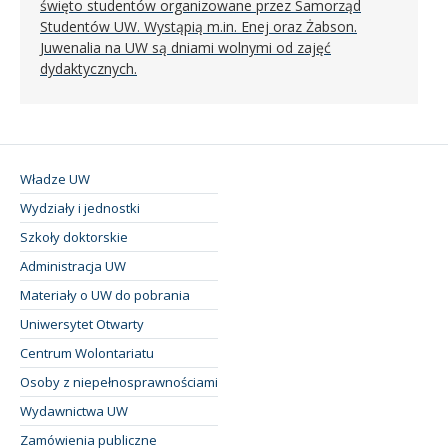
święto studentów organizowane przez Samorząd
Studentów UW. Wystąpią m.in. Enej oraz Żabson.
Juwenalia na UW są dniami wolnymi od zajęć
dydaktycznych.
Władze UW
Wydziały i jednostki
Szkoły doktorskie
Administracja UW
Materiały o UW do pobrania
Uniwersytet Otwarty
Centrum Wolontariatu
Osoby z niepełnosprawnościami
Wydawnictwa UW
Zamówienia publiczne