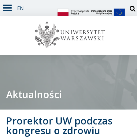
EN
TREŚĆ STRONY
MENU GŁÓWNE
WYSZUKIWARKA
SOCIAL MEDIA
STOPKA STRONY
Otw
Aktualności
Student
Prorektor UW podczas
Doktorant
kongresu o zdrowiu
Pracownik