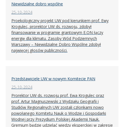
Niewidzialne dobro wspólne
25-10-2024
Proekologiczny projekt UW pod kierunkiem prof. Ewy
Krogulec, prorektor UW ds. rozwoju, zdobył
finansowanie w programie grantowym E.ON łączy
energię dla klimatu. Zasoby Wód Podziemnych
Warszawy – Niewidzialne Dobro Wspólne zdobył
najwięcej głosów publiczności.
Przedstawiciele UW w nowym Komitecie PAN
25-10-2024
Prorektor UW ds. rozwoju prof. Ewa Krogulec oraz
prof. Artur Magnuszewski z Wydziału Geografii i
Studiów Regionalnych UW zostali członkami nowo
powołanego Komitetu Nauk o Wodzie i Gospodarki
Wodnej przy Prezydium Polskiej Akademii Nauk.
Gremium będzie udzielać wiedzy eksperckiej w zakresie