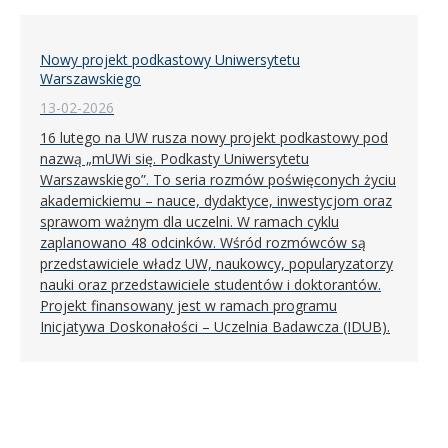
Nowy projekt podkastowy Uniwersytetu
Warszawskiego
13-02-2026
16 lutego na UW rusza nowy projekt podkastowy pod
nazwą „mUWi się. Podkasty Uniwersytetu
Warszawskiego”. To seria rozmów poświęconych życiu
akademickiemu – nauce, dydaktyce, inwestycjom oraz
sprawom ważnym dla uczelni. W ramach cyklu
zaplanowano 48 odcinków. Wśród rozmówców są
przedstawiciele władz UW, naukowcy, popularyzatorzy
nauki oraz przedstawiciele studentów i doktorantów.
Projekt finansowany jest w ramach programu
Inicjatywa Doskonałości – Uczelnia Badawcza (IDUB).