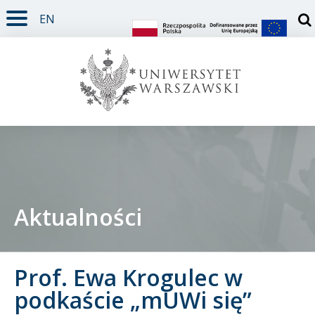
EN
TREŚĆ STRONY
MENU GŁÓWNE
WYSZUKIWARKA
SOCIAL MEDIA
STOPKA STRONY
Otw
Aktualności
Student
Prof. Ewa Krogulec w
Doktorant
podkaście „mUWi się”
Pracownik