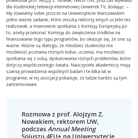
powiedział prof. Alojzy Z. Nowak, rektor UW, podczas wywiadu
dla studenckiej telewizji internetowej Uniwerek.TV, dodając: –
My stawiamy sobie jeszcze na Uniwersytecie Warszawskim
jedno ważne zadanie, które zresztą rektorzy innych uczelni też
realizowali, a mianowicie spotkania z Komisją Europejską po
to, ażeby przekonać Komisję do zwiększenia środków na
finansowanie tego typu programów, bo okazuje się, że one są
ważne. Ważne są dlatego, że młodzież studencka ma
możliwość poznania różnych kultur, uczenia, ma możliwość
spotkania się z sobą, dyskutowania różnych problemów, które
dotyczą współczesnego świata. Nauczyciele akademiccy mają
szansę prowadzenia wspólnych badań i te kilka lat w
programie, w tej asocjacji pokazuje, że ludzie bardzo są tym
zainteresowani.
Rozmowa z prof. Alojzym Z.
Nowakiem, rektorem UW,
podczas
Annual Meeting
Sojuszu 4EU+ na Uniwersytecie