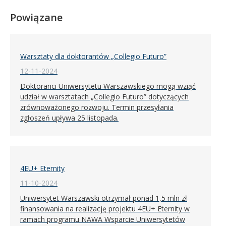
Powiązane
Warsztaty dla doktorantów „Collegio Futuro”
12-11-2024
Doktoranci Uniwersytetu Warszawskiego mogą wziąć
udział w warsztatach „Collegio Futuro” dotyczących
zrównoważonego rozwoju. Termin przesyłania
zgłoszeń upływa 25 listopada.
4EU+ Eternity
11-10-2024
Uniwersytet Warszawski otrzymał ponad 1,5 mln zł
finansowania na realizację projektu 4EU+ Eternity w
ramach programu NAWA Wsparcie Uniwersytetów