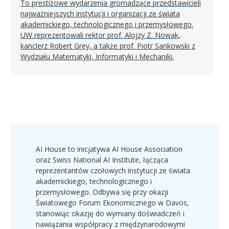
To prestiżowe wydarzenia gromadzące przedstawicieli
najważniejszych instytucji i organizacji ze świata
akademickiego, technologicznego i przemysłowego.
UW reprezentowali rektor prof. Alojzy Z. Nowak,
kanclerz Robert Grey, a także prof. Piotr Sankowski z
Wydziału Matematyki, Informatyki i Mechaniki.
AI House to inicjatywa AI House Association
oraz Swiss National AI Institute, łącząca
reprezentantów czołowych instytucji ze świata
akademickiego, technologicznego i
przemysłowego. Odbywa się przy okazji
Światowego Forum Ekonomicznego w Davos,
stanowiąc okazję do wymiany doświadczeń i
nawiązania współpracy z międzynarodowymi