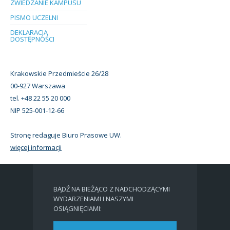
ZWIEDZANIE KAMPUSU
PISMO UCZELNI
DEKLARACJA
DOSTĘPNOŚCI
Krakowskie Przedmieście 26/28
00-927 Warszawa
tel. +48 22 55 20 000
NIP 525-001-12-66
Stronę redaguje Biuro Prasowe UW.
więcej informacji
BĄDŹ NA BIEŻĄCO Z NADCHODZĄCYMI
WYDARZENIAMI I NASZYMI
OSIĄGNIĘCIAMI: