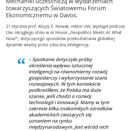
Mechaniki uczestniczą w wydarzeniach
towarzyszących Światowemu Forum
Ekonomicznemu w Davos.
21 stycznia prof. Alojzy Z. Nowak, rektor UW, wystąpił podczas
tzw. okrągłego stołu w AI House „Geopolitics Meets AI: What
Now?”, dotyczącego sposobów przekształcania globalnej
dynamiki władzy przez sztuczną inteligencję.
– Spotkanie dotyczyło próby
określenia wpływu sztucznej
inteligencji na równomierny rozwój
gospodarczy i wykorzystanie szans
rozwojowych. W tym kontekście
podkreśliłem, że Polska ma duże
szanse, jeśli chodzi o rozwój
technologii i innowacji. Mamy w tym
zakresie kilka znakomitych ośrodków
akademickich cieszących się
uznaniem na rynku
międzynarodowym. Jest wśród nich