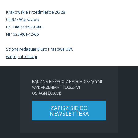
Krakowskie Przedmieście 26/28
00-927 Warszawa
tel. +48 22 55 20 000
NIP 525-001-12-66
Stronę redaguje Biuro Prasowe UW.
więcej informacji
BĄDŹ NA BIEŻĄCO Z NADCHODZĄCYMI
WYDARZENIAMI I NASZYMI
OSIĄGNIĘCIAMI:
ZAPISZ SIĘ DO
NEWSLETTERA