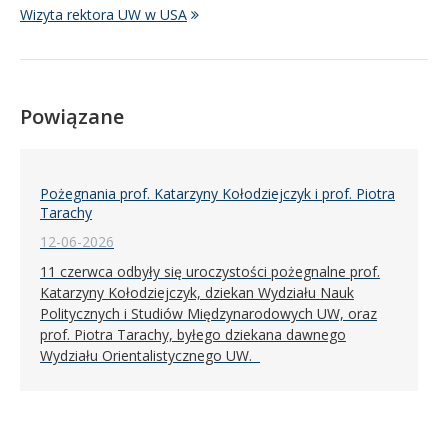
Wizyta rektora UW w USA
Powiązane
Pożegnania prof. Katarzyny Kołodziejczyk i prof. Piotra
Tarachy
12-06-2026
11 czerwca odbyły się uroczystości pożegnalne prof.
Katarzyny Kołodziejczyk, dziekan Wydziału Nauk
Politycznych i Studiów Międzynarodowych UW, oraz
prof. Piotra Tarachy, byłego dziekana dawnego
Wydziału Orientalistycznego UW.