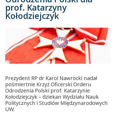
prof. Katarzyny
Kandydat
Kołodziejczyk
Absolwent
Prezydent RP dr Karol Nawrocki nadał
pośmiertnie Krzyż Oficerski Orderu
Odrodzenia Polski prof. Katarzynie
Kołodziejczyk – dziekan Wydziału Nauk
Politycznych i Studiów Międzynarodowych
UW.