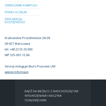
ZWIEDZANIE KAMPUSU
PISMO UCZELNI
DEKLARACJA
DOSTĘPNOŚCI
Krakowskie Przedmieście 26/28
00-927 Warszawa
tel. +48 22 55 20 000
NIP 525-001-12-66
Stronę redaguje Biuro Prasowe UW.
więcej informacji
BĄDŹ NA BIEŻĄCO Z NADCHODZĄCYMI
WYDARZENIAMI I NASZYMI
OSIĄGNIĘCIAMI: