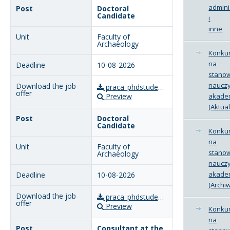
kategorii
admini
Doctoral
Candidate
i
Kandydat
inne
Faculty of
Archaeology
Absolwent
Konku
na
10-08-2026
stano
nauczy
praca_phdstudent_archeologia_10_sierpien_DOP.pdf
Preview
akadem
(Aktua
Doctoral
Candidate
Konku
na
Faculty of
stano
Archaeology
nauczy
akadem
10-08-2026
(Archi
praca_phdstudent2_archeologia_10_sierpien_DOP.pdf
Preview
Konku
na
Consultant at the