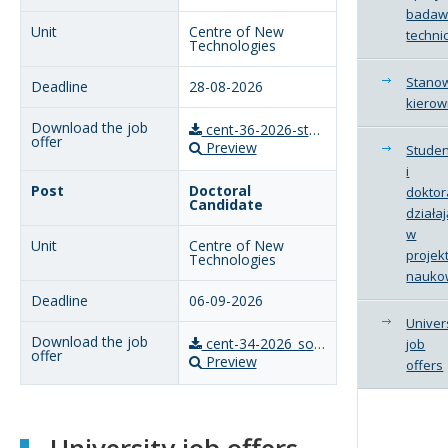
badaw
Centre of New
techni
Technologies
Stano
28-08-2026
kierow
cent-36-2026-student-first-team-gawel-en.docx-2_DOP.pdf
Preview
Studen
i
Doctoral
doktor
Candidate
działa
w
Centre of New
projek
Technologies
nauko
06-09-2026
Univer
cent-34-2026_sonata21_j.borkowska_phdstudent_en.docx_DOP.pdf
job
Preview
offers
University job offers