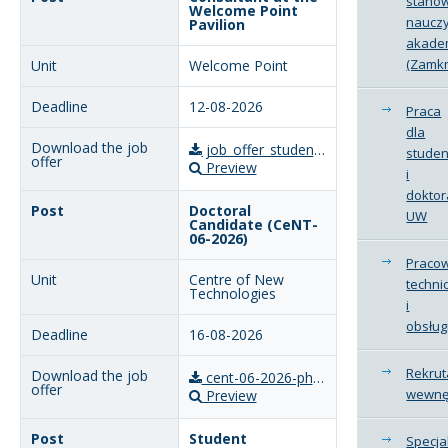
stano
Welcome Point
nauczy
Pavilion
akadem
(Zamkn
Welcome Point
12-08-2026
Praca
dla
job_offer_student_welcome-point-uw_up-to-12th-august-2026_DOP.pdf
stude
Preview
i
dokto
Doctoral
UW
Candidate (CeNT-
06-2026)
Pracow
Centre of New
techni
Technologies
i
obsług
16-08-2026
Rekrut
cent-06-2026-phd-student-opus-29-f.bruno-da-silva_eng.pdf
wewnę
Preview
Student
Specjal