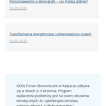
Porozmawiajmy o demografii – czy Polska zniknie?
03-09-2025
Transformacja energetyczna i zrównoważony rozwój
03-09-2025
XXXIV Forum Ekonomiczne w Karpaczu odbywa
się w dniach 2–4 września. Program
wydarzenia podzielony jest na osiem obszarów
tematycznych: AI, cyberbezpieczeństwa,
ochrony zdrowia, polityki regionalnej i