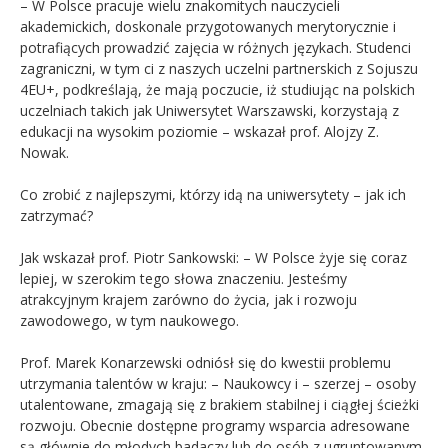
– W Polsce pracuje wielu znakomitych nauczycieli
akademickich, doskonale przygotowanych merytorycznie i
potrafiących prowadzić zajęcia w różnych językach. Studenci
zagraniczni, w tym ci z naszych uczelni partnerskich z Sojuszu
4EU+, podkreślają, że mają poczucie, iż studiując na polskich
uczelniach takich jak Uniwersytet Warszawski, korzystają z
edukacji na wysokim poziomie – wskazał prof. Alojzy Z.
Nowak.
Co zrobić z najlepszymi, którzy idą na uniwersytety – jak ich
zatrzymać?
Jak wskazał prof. Piotr Sankowski: – W Polsce żyje się coraz
lepiej, w szerokim tego słowa znaczeniu. Jesteśmy
atrakcyjnym krajem zarówno do życia, jak i rozwoju
zawodowego, w tym naukowego.
Prof. Marek Konarzewski odniósł się do kwestii problemu
utrzymania talentów w kraju: – Naukowcy i – szerzej – osoby
utalentowane, zmagają się z brakiem stabilnej i ciągłej ścieżki
rozwoju. Obecnie dostępne programy wsparcia adresowane
są głównie do młodych badaczy lub do osób z ugruntowanym