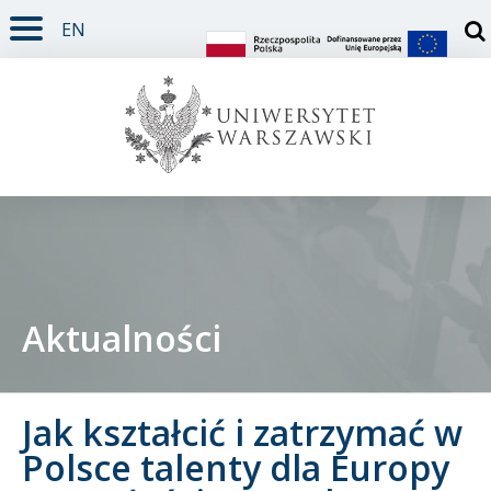
EN
TREŚĆ STRONY
MENU GŁÓWNE
WYSZUKIWARKA
SOCIAL MEDIA
STOPKA STRONY
Otw
Aktualności
Student
Jak kształcić i zatrzymać w
Doktorant
Polsce talenty dla Europy
Pracownik