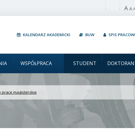
A
Włącz wysoki 
A
KALENDARZ AKADEMICKI
BUW
SPIS PRACO
et Warszawski Innowacyj
NIA
WSPÓŁPRACA
STUDENT
DOKTORAN
 prace magisterskie