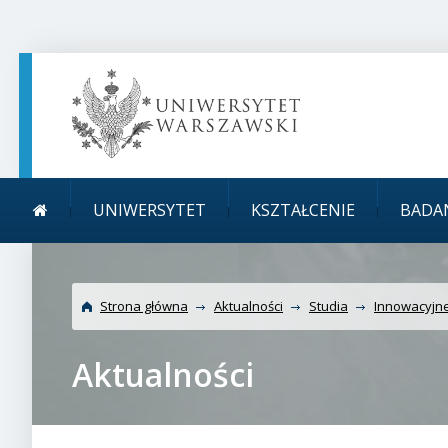
TREŚĆ STRONY
MENU GŁÓWNE
WYSZUKIWARKA
SOCIAL MEDIA
STOPKA STRONY
Menu główne
Uniwersyt
UNIWERSYTET
KSZTAŁCENIE
BADA
Strona główna
Aktualności
Studia
Innowacyjne
Aktualności