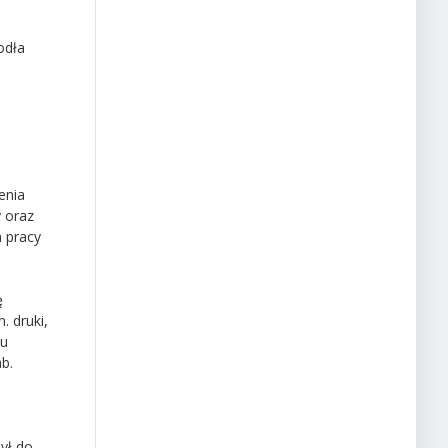
odła
enia
 oraz
m pracy
ę
 druki,
iu
b.
ył do