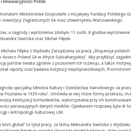
 innowacyjności Polski.
tronatem Ministerstwa Gospodarki z inicjatywy Fundacji Polskiego G
 i Inwestycji Zagranicznych SA oraz Uniwersytetu Warszawskiego.
ów, a nagrody i wyróżnienia zdobyło 11 osób. 8 grudnia wyróżnienia
eksandra Siwińska oraz Michał Filipek.
 Michała Filipka z Wydziału Zarządzania za pracę „Ekspansja polskich
k Asseco Poland SA w Afryce Subsaharyjskiej”. Aby przybliżyć zagadni
ację państw świata zgodnie z poziomem ich rozwoju, a także motywy
rzystał raporty oraz badania instytucji międzynarodowych. Promotore
agrodę specjalną Ministra Kultury i Dziedzictwa Narodowego za prac
 Poznaniu w 1929 roku”. Omówiła w niej różne formy przekazu, m.in.
owodzą estetyzacji komunikatów, wykorzystania przy ich konstruowan
wości perswazyjnych danych mediów. Opiekunem rozprawy była dr ha
ogii i Antropologii Kulturowej UW.
 born global” to tytuł pracy, za którą Aleksandra Siwińska z Wydziału
podstawie literatury autorka stworzyła model badawczy, który posłuż