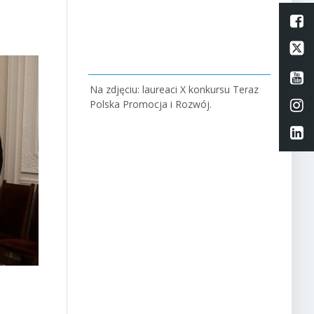
L
Li
Li
Na zdjęciu: laureaci X konkursu Teraz
Li
Polska Promocja i Rozwój.
Li