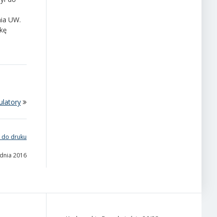
nia UW.
tkę
latory
 do druku
udnia 2016