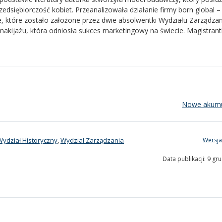
dsiębiorczość kobiet. Przeanalizowała działanie firmy born global –
, które zostało założone przez dwie absolwentki Wydziału Zarządza
makijażu, która odniosła sukces marketingowy na świecie. Magistran
Nowe akumu
Wydział Historyczny
,
Wydział Zarządzania
Wersja
Data publikacji: 9 gr