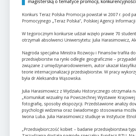
magisterską o tematyce promocji, konkurencyjności i
Konkurs Teraz Polska Promocja powstał w 2007 r. pod pa
Promocyjnego „Teraz Polska”, Polskiej Agencji Informacji
W tegorocznym konkursie udział wzięło prawie 70 student
otrzymali absolwenci Uniwersytetu: Julia Harasimowicz, Al
Nagroda specjalna Ministra Rozwoju i Finansów trafiła do
przedsiębiorstw na rynki odległe geograficznie – przypade
związane z umiędzynarodowieniem, autor ukazał klasyfik
teorie internacjonalizacji przedsiębiorstw. W pracy wyko
była dr Aleksandra Wąsowska.
Julia Harasimowicz z Wydziału Historycznego otrzymała n
„Komunikat wizualny na Powszechnej Wystawie Krajowej w
fotografię, sposoby ekspozycji. Przedstawione analizy d
psychologii widzenia oraz świadomego stosowania możli
Iwona Luba. Julia Harasimowicz studiuje w Instytucie Etnol
„Przedsiębiorczość kobiet – badanie przedsiębiorstwa typu
Zarządzania dostała nagrodę specjalną Fundacji PZU. Na 