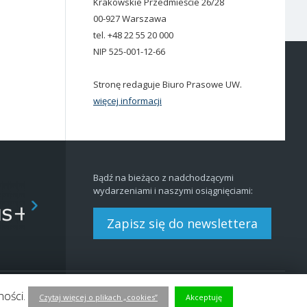
Krakowskie Przedmieście 26/28
00-927 Warszawa
tel. +48 22 55 20 000
NIP 525-001-12-66
Stronę redaguje Biuro Prasowe UW.
więcej informacji
Bądź na bieżąco z nadchodzącymi
wydarzeniami i naszymi osiągnięciami:
Zapisz się do newslettera
ności.
Redakcja
BIP
|
EN
Czytaj więcej o plikach „cookies”
Akceptuję