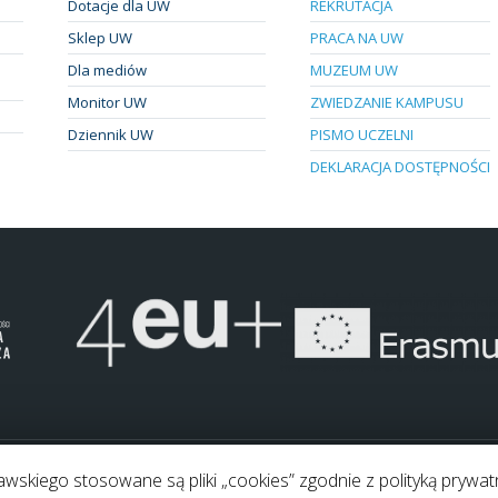
Dotacje dla UW
REKRUTACJA
Sklep UW
PRACA NA UW
Dla mediów
MUZEUM UW
Monitor UW
ZWIEDZANIE KAMPUSU
Dziennik UW
PISMO UCZELNI
DEKLARACJA DOSTĘPNOŚCI
skiego stosowane są pliki „cookies” zgodnie z polityką prywat
.
Pliki "cookies"
Mapa strony