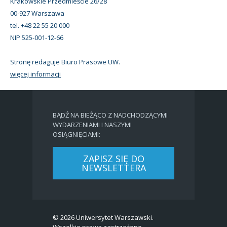
Krakowskie Przedmieście 26/28
00-927 Warszawa
tel. +48 22 55 20 000
NIP 525-001-12-66
Stronę redaguje Biuro Prasowe UW.
więcej informacji
BĄDŹ NA BIEŻĄCO Z NADCHODZĄCYMI
WYDARZENIAMI I NASZYMI
OSIĄGNIĘCIAMI:
ZAPISZ SIĘ DO
NEWSLETTERA
© 2026 Uniwersytet Warszawski.
Wszelkie prawa zastrzeżone.