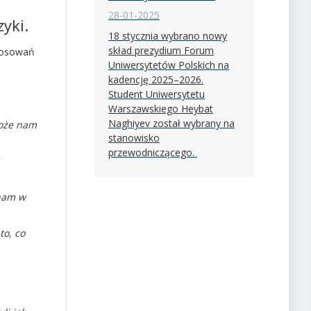
28-01-2025
yki.
18 stycznia wybrano nowy
skład prezydium Forum
stosowań
Uniwersytetów Polskich na
kadencję 2025–2026.
Student Uniwersytetu
Warszawskiego Heybat
Naghiyev został wybrany na
może nam
stanowisko
przewodniczącego.
nam w
to, co