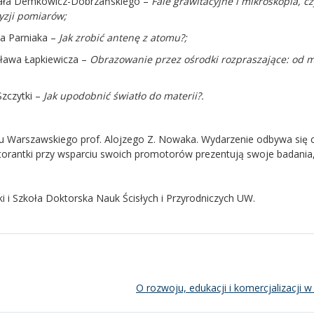
fała Demkowicz-Dobrzańskiego –
Fale grawitacyjne i mikroskopia, czy
yzji pomiar
ów;
ła Parniaka –
Jak zrobić
antenę z atomu?;
ława Łapkiewicza –
Obrazowanie przez ośrodki rozpraszające: od m
Szczytki –
Jak upodobnić światło do materii?.
etu Warszawskiego prof. Alojzego Z. Nowaka. Wydarzenie odbywa się 
ktorantki przy wsparciu swoich promotorów prezentują swoje badania
i i Szkoła Doktorska Nauk Ścisłych i Przyrodniczych UW.
O rozwoju, edukacji i komercjalizacji 