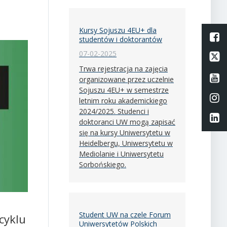
Kursy Sojuszu 4EU+ dla
L
studentów i doktorantów
07-02-2025
Li
Trwa rejestracja na zajęcia
Li
organizowane przez uczelnie
Sojuszu 4EU+ w semestrze
Li
letnim roku akademickiego
2024/2025. Studenci i
Li
doktoranci UW mogą zapisać
się na kursy Uniwersytetu w
Heidelbergu, Uniwersytetu w
Mediolanie i Uniwersytetu
Sorbońskiego.
Student UW na czele Forum
cyklu
Uniwersytetów Polskich