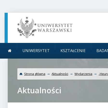
TREŚĆ STRONY
MENU GŁÓWNE
WYSZUKIWARKA
SOCIAL MEDIA
STOPKA STRONY
Menu główne
Uniwersytet Warszawsk
UNIWERSYTET
KSZTAŁCENIE
BADA
fizyki
Strona główna
Aktualności
Wydarzenia
„Heury
Aktualności