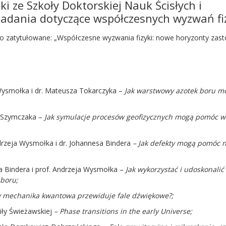
ki ze Szkoły Doktorskiej Nauk Ścisłych i
badania dotyczące współczesnych wyzwań fiz
ało zatytułowane: „Współczesne wyzwania fizyki: nowe horyzonty za
ysmołka i dr. Mateusza Tokarczyka –
Jak warstwowy azotek boru 
a Szymczaka –
Jak symulacje proces
ów geofizycznych mogą pom
óc w
rzeja Wysmołka i dr. Johannesa Bindera
– Jak defekty mogą pom
óc 
 Bindera i prof. Andrzeja Wysmołka –
Jak wykorzystać i udoskonalić 
 boru;
 mechanika kwantowa przewiduje fale dźwiękowe?;
ły Świeżawskiej
–
Phase transitions in the early Universe;