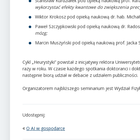
Stanisław Kurdziałek
pod opieką naukową prof. Ra
wykorzystać efekty kwantowe do zwiększenia prec
Wiktor Krokosz
pod opieką naukową dr. hab. Micha
Paweł Szczypkowski
pod opieką naukową dr. Rados
m
ózg;
Marcin Muszyński
pod opieką naukową prof. Jacka 
Cykl „Heurystyki” powstał z inicjatywy rektora Uniwersyt
razy w roku. W czasie każdego spotkania doktoranci i do
następnie biorą udział w debacie z udziałem publiczności.
Organizatorem najbliższego seminarium jest Wydział Fizyk
Udostępnij:
O AI w gospodarce