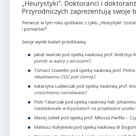
„Heurystyki”. Doktoranci i doktorant
Przyrodniczych zaprezentują swoje 
Pierwsze w tym roku spotkanie z cyklu „Heurystyki” zost
i pomiarów?”.
Swoje wyniki badań przedstawią:
Jakub Iwański
pod opieką naukową prof. Andrzeja W
pom
óc w walce z wirusami?;
Tomasz Szawełło
pod opieką naukową prof. Piotr
składowaniu CO2 pod ziemią
?;
Katarzyna Ludwiczak
pod opieką naukową prof. And
zrozumieniu nanoświata?;
Piotr Tatarczak
pod opieką naukową hab. Johannesa
niedoskonałe w kryształach na przykładzie azotku
Maciej Łebek
pod opieką prof. Miłosza Panfila –
Czy
Mateusz Kulejewski
pod opieką naukową dr Bogumi