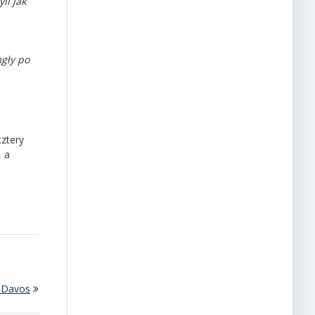
li jak
gły po
cztery
, a
w Davos