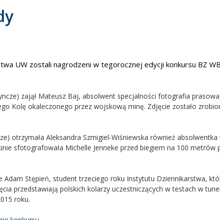
dy
stwa UW zostali nagrodzeni w tegorocznej edycji konkursu BZ W
dyncze) zajął Mateusz Baj, absolwent specjalności fotografia prasowa
iego Kolę okaleczonego przez wojskową minę. Zdjęcie zostało zrobi
ncze) otrzymała Aleksandra Szmigiel-Wiśniewska również absolwentka 
ekinie sfotografowała Michelle Jenneke przed biegiem na 100 metrów 
 Adam Stępień, student trzeciego roku Instytutu Dziennikarstwa, któr
jęcia przedstawiają polskich kolarzy uczestniczących w testach w tune
015 roku.
nie konkursu
.