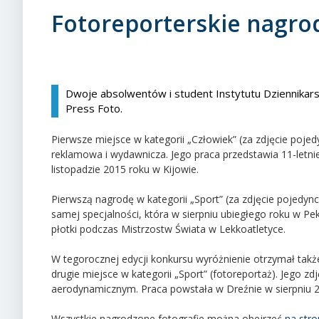
Fotoreporterskie nagro
Dwoje absolwentów i student Instytutu Dziennikar
Press Foto.
Pierwsze miejsce w kategorii „Człowiek” (za zdjęcie poje
reklamowa i wydawnicza. Jego praca przedstawia 11-letn
listopadzie 2015 roku w Kijowie.
Pierwszą nagrodę w kategorii „Sport” (za zdjęcie pojedy
samej specjalności, która w sierpniu ubiegłego roku w P
płotki podczas Mistrzostw Świata w Lekkoatletyce.
W tegorocznej edycji konkursu wyróżnienie otrzymał także
drugie miejsce w kategorii „Sport” (fotoreportaż). Jego zd
aerodynamicznym. Praca powstała w Dreźnie w sierpniu 2
Wszystkie nagrodzone fotografie można obejrzeć
na stro