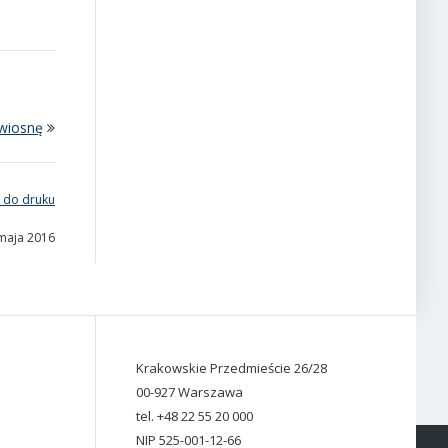
wiosnę
 do druku
 maja 2016
Krakowskie Przedmieście 26/28
00-927 Warszawa
tel. +48 22 55 20 000
NIP 525-001-12-66