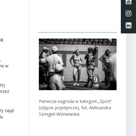
Li
Li
Li
BK
,
one w
tej
przez
Pierwsza nagroda w kategorii „Sport”
(zdjęcie pojedyncze), fot. Aleksandra
y zajął
Szmigiel-Wiśniewska.
lu