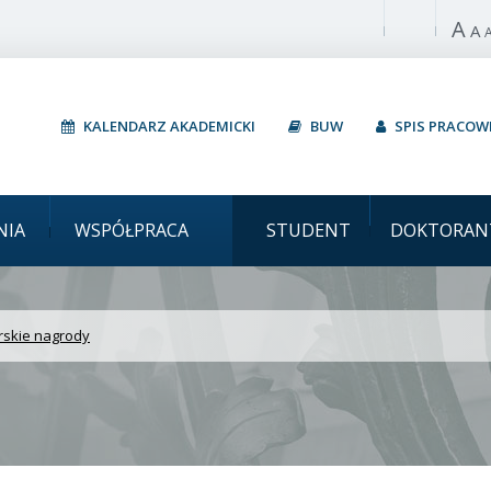
A
Włącz wysoki 
A
KALENDARZ AKADEMICKI
BUW
SPIS PRACO
wersytet Warszawski Fot
NIA
WSPÓŁPRACA
STUDENT
DOKTORAN
rskie nagrody