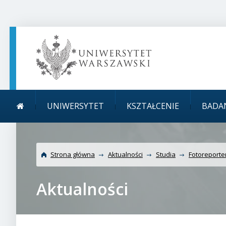
TREŚĆ STRONY
MENU GŁÓWNE
WYSZUKIWARKA
SOCIAL MEDIA
STOPKA STRONY
Menu główne
Uni
UNIWERSYTET
KSZTAŁCENIE
BADA
Strona główna
Aktualności
Studia
Fotoreporte
Aktualności