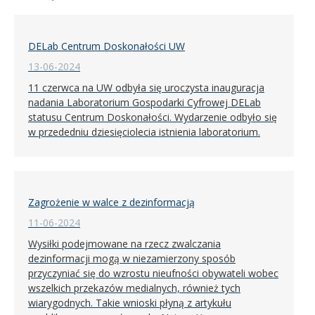
DELab Centrum Doskonałości UW
13-06-2024
11 czerwca na UW odbyła się uroczysta inauguracja
nadania Laboratorium Gospodarki Cyfrowej DELab
statusu Centrum Doskonałości. Wydarzenie odbyło się
w przededniu dziesięciolecia istnienia laboratorium.
Zagrożenie w walce z dezinformacją
11-06-2024
Wysiłki podejmowane na rzecz zwalczania
dezinformacji mogą w niezamierzony sposób
przyczyniać się do wzrostu nieufności obywateli wobec
wszelkich przekazów medialnych, również tych
wiarygodnych. Takie wnioski płyną z artykułu