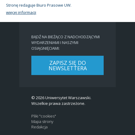
Stronę redaguje Biuro Prasowe UW.
więcej informacji
BĄDŹ NA BIEŻĄCO Z NADCHODZĄCYMI
WYDARZENIAMI I NASZYMI
OSIĄGNIĘCIAMI:
ZAPISZ SIĘ DO
NEWSLETTERA
© 2026 Uniwersytet Warszawski.
Wszelkie prawa zastrzeżone.
Pliki "cookies"
Mapa strony
Redakcja