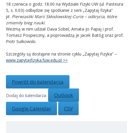
18 czerwca o godz. 18.00 na Wydziale Fizyki UW (ul. Pasteura
5, s. 0.03) odbędzie się spotkanie z serii „Zapytaj fizyka”
Kandydat
pt.
Pierwiastki Marii Skłodowskiej-Curie – odkrycia, które
zmieniły bieg nauki
.
Absolwent
Wezmą w nim udział Dava Sobel, Amata-Jo Papaj i prof.
Tomasz Pospieszny, a poprowadzą je Jacek Batóg oraz prof.
Piotr Sułkowski.
Szczegóły są dostępne na stronie cyklu „Zapytaj Fizyka” –
www.zapytajfizyka.fuw.edu.pl >>
Powrót do kalendarza
Outlook
Dodaj do kalendarza:
Google Calendar
CSV