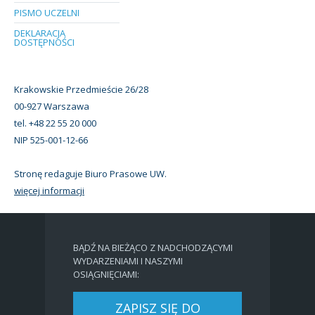
PISMO UCZELNI
DEKLARACJA
DOSTĘPNOŚCI
Krakowskie Przedmieście 26/28
00-927 Warszawa
tel. +48 22 55 20 000
NIP 525-001-12-66
Stronę redaguje Biuro Prasowe UW.
więcej informacji
BĄDŹ NA BIEŻĄCO Z NADCHODZĄCYMI
WYDARZENIAMI I NASZYMI
OSIĄGNIĘCIAMI:
ZAPISZ SIĘ DO