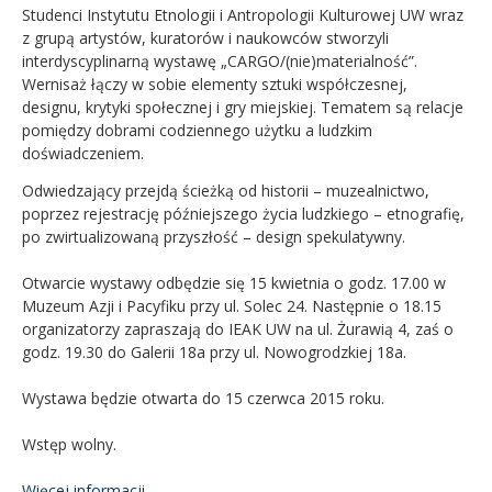
Studenci Instytutu Etnologii i Antropologii Kulturowej UW wraz
z grupą artystów, kuratorów i naukowców stworzyli
Kandydat
interdyscyplinarną wystawę „CARGO/(nie)materialność”.
Wernisaż łączy w sobie elementy sztuki współczesnej,
Absolwent
designu, krytyki społecznej i gry miejskiej. Tematem są relacje
pomiędzy dobrami codziennego użytku a ludzkim
doświadczeniem.
Odwiedzający przejdą ścieżką od historii – muzealnictwo,
poprzez rejestrację późniejszego życia ludzkiego – etnografię,
po zwirtualizowaną przyszłość – design spekulatywny.
Otwarcie wystawy odbędzie się 15 kwietnia o godz. 17.00 w
Muzeum Azji i Pacyfiku przy ul. Solec 24. Następnie o 18.15
organizatorzy zapraszają do IEAK UW na ul. Żurawią 4, zaś o
godz. 19.30 do Galerii 18a przy ul. Nowogrodzkiej 18a.
Wystawa będzie otwarta do 15 czerwca 2015 roku.
Wstęp wolny.
Więcej informacji