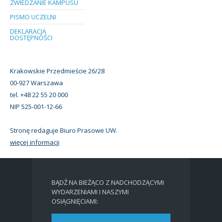
ZWIEDZANIE KAMPUSU
PISMO UCZELNI
DEKLARACJA
DOSTĘPNOŚCI
Krakowskie Przedmieście 26/28
00-927 Warszawa
tel. +48 22 55 20 000
NIP 525-001-12-66
Stronę redaguje Biuro Prasowe UW.
więcej informacji
BĄDŹ NA BIEŻĄCO Z NADCHODZĄCYMI
WYDARZENIAMI I NASZYMI
OSIĄGNIĘCIAMI: