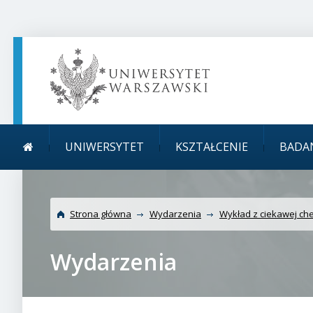
TREŚĆ STRONY
MENU GŁÓWNE
WYSZUKIWARKA
SOCIAL MEDIA
STOPKA STRONY
Menu główne
Uni
UNIWERSYTET
KSZTAŁCENIE
BADA
Strona główna
Wydarzenia
Wykład z ciekawej che
Wydarzenia