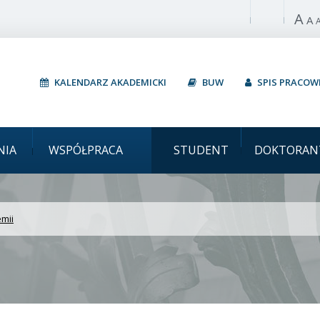
A
Włącz wysoki 
A
KALENDARZ AKADEMICKI
BUW
SPIS PRACO
wersytet Warszawski Wyk
NIA
WSPÓŁPRACA
STUDENT
DOKTORAN
mii