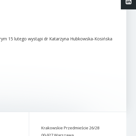
Li
órym 15 lutego wystąpi dr Katarzyna Hubkowska-Kosińska
Krakowskie Przedmieście 26/28
00-927 Warszawa