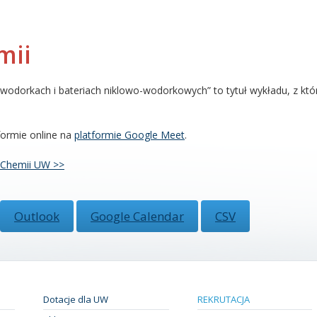
mii
wodorkach i bateriach niklowo-wodorkowych” to tytuł wykładu, z kt
formie online na
platformie Google Meet
.
u Chemii UW >>
Outlook
Google Calendar
CSV
Dotacje dla UW
REKRUTACJA