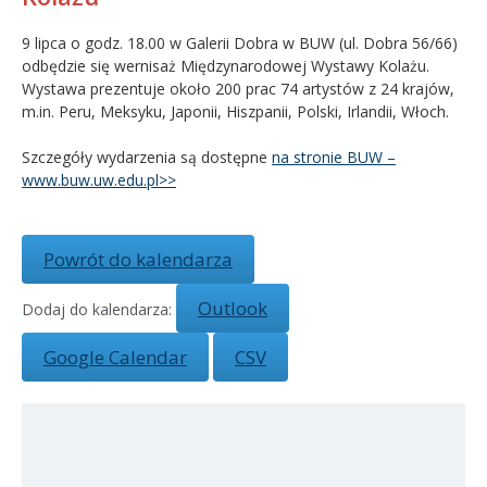
Kandydat
9 lipca o godz. 18.00 w Galerii Dobra w BUW (ul. Dobra 56/66)
odbędzie się wernisaż Międzynarodowej Wystawy Kolażu.
Wystawa prezentuje około 200 prac 74 artystów z 24 krajów,
Absolwent
m.in. Peru, Meksyku, Japonii, Hiszpanii, Polski, Irlandii, Włoch.
Szczegóły wydarzenia są dostępne
na stronie BUW –
www.buw.uw.edu.pl>>
Powrót do kalendarza
Outlook
Dodaj do kalendarza:
Google Calendar
CSV