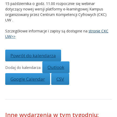
15 października o godz. 11.00 rozpocznie się webinar
dotyczący nowej wersji platformy e-learningowej Kampus
Kandydat
organizowany przez Centrum Kompetencji Cyfrowych (CKC)
UW .
Absolwent
Szczegółowe informacje i zapisy są dostępne na
stronie CKC
UW>>
Powrót do kalendarza
Outlook
Dodaj do kalendarza:
Google Calendar
CSV
Inne wydarzenia w tym tygodniu: