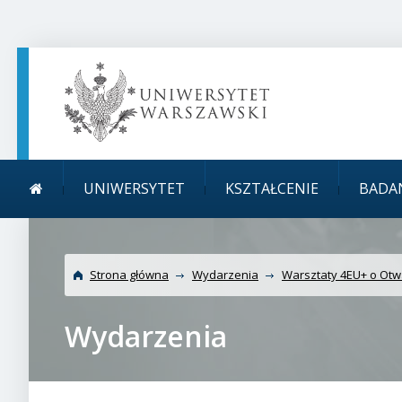
TREŚĆ STRONY
MENU GŁÓWNE
WYSZUKIWARKA
SOCIAL MEDIA
STOPKA STRONY
Menu główne
Uniwersytet
UNIWERSYTET
KSZTAŁCENIE
BADA
Strona główna
Wydarzenia
Warsztaty 4EU+ o Otw
Wydarzenia