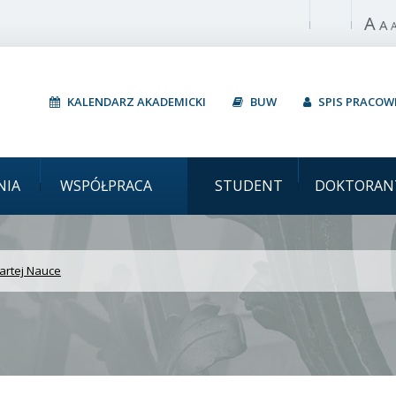
A
Włącz wysoki 
A
KALENDARZ AKADEMICKI
BUW
SPIS PRACO
 Warszawski Warsztaty 
NIA
WSPÓŁPRACA
STUDENT
DOKTORAN
artej Nauce