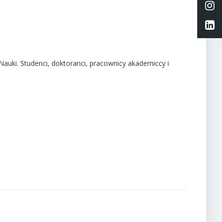
Li
Li
auki. Studenci, doktoranci, pracownicy akademiccy i