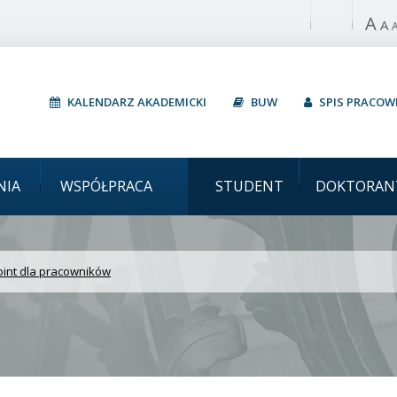
A
Włącz wysoki 
A
KALENDARZ AKADEMICKI
BUW
SPIS PRACO
ski Szkolenie Welcome 
NIA
WSPÓŁPRACA
STUDENT
DOKTORAN
int dla pracowników