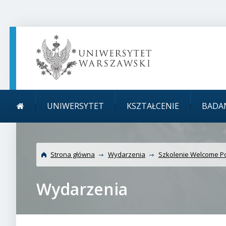
TREŚĆ STRONY
MENU GŁÓWNE
WYSZUKIWARKA
SOCIAL MEDIA
STOPKA STRONY
Menu główne
Uniwersytet Warszaw
UNIWERSYTET
KSZTAŁCENIE
BADA
Strona główna
Wydarzenia
Szkolenie Welcome Po
Wydarzenia