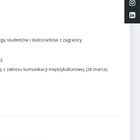
Li
Li
ugą studentów i doktorantów z zagranicy.
);
ę z zakresu komunikacji międzykulturowej (28 marca).