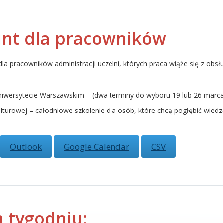
int dla pracowników
a pracowników administracji uczelni, których praca wiąże się z obsł
niwersytecie Warszawskim – (dwa terminy do wyboru 19 lub 26 marca
turowej – całodniowe szkolenie dla osób, które chcą pogłębić wiedz
Outlook
Google Calendar
CSV
 tygodniu: