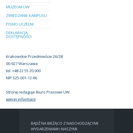
MUZEUM UW
ZWIEDZANIE KAMPUSU
PISMO UCZELNI
DEKLARACJA
DOSTĘPNOŚCI
Krakowskie Przedmieście 26/28
00-927 Warszawa
tel. +48 22 55 20 000
NIP 525-001-12-66
Stronę redaguje Biuro Prasowe UW.
więcej informacji
BĄDŹ NA BIEŻĄCO Z NADCHODZĄCYMI
WYDARZENIAMI I NASZYMI