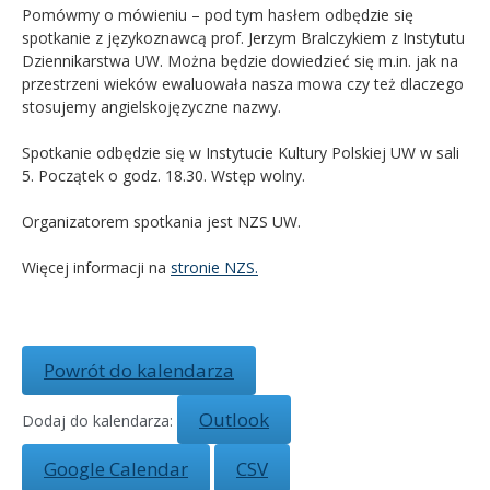
Pomówmy o mówieniu – pod tym hasłem odbędzie się
spotkanie z językoznawcą prof. Jerzym Bralczykiem z Instytutu
Kandydat
Dziennikarstwa UW. Można będzie dowiedzieć się m.in. jak na
przestrzeni wieków ewaluowała nasza mowa czy też dlaczego
Absolwent
stosujemy angielskojęzyczne nazwy.
Spotkanie odbędzie się w Instytucie Kultury Polskiej UW w sali
5. Początek o godz. 18.30. Wstęp wolny.
Organizatorem spotkania jest NZS UW.
Więcej informacji na
stronie NZS.
Powrót do kalendarza
Outlook
Dodaj do kalendarza:
Google Calendar
CSV