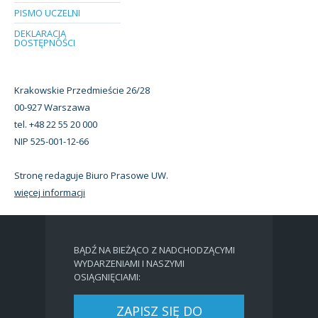
PISMO UCZELNI
DEKLARACJA
DOSTĘPNOŚCI
Krakowskie Przedmieście 26/28
00-927 Warszawa
tel. +48 22 55 20 000
NIP 525-001-12-66
Stronę redaguje Biuro Prasowe UW.
więcej informacji
BĄDŹ NA BIEŻĄCO Z NADCHODZĄCYMI
WYDARZENIAMI I NASZYMI
OSIĄGNIĘCIAMI:
ZAPISZ SIĘ DO