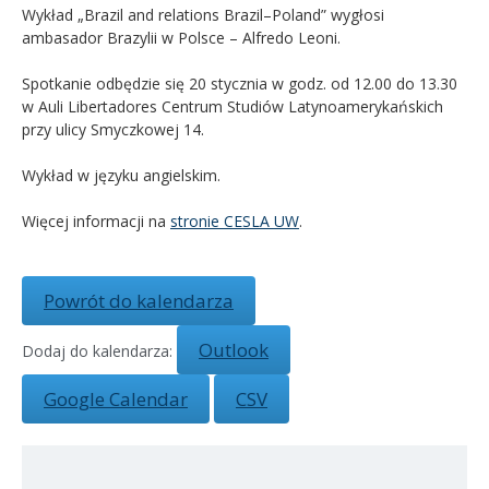
Wykład „Brazil and relations Brazil–Poland” wygłosi
ambasador Brazylii w Polsce – Alfredo Leoni.
Kandydat
Spotkanie odbędzie się 20 stycznia w godz. od 12.00 do 13.30
Absolwent
w Auli Libertadores Centrum Studiów Latynoamerykańskich
przy ulicy Smyczkowej 14.
Wykład w języku angielskim.
Więcej informacji na
stronie CESLA UW
.
Powrót do kalendarza
Outlook
Dodaj do kalendarza:
Google Calendar
CSV