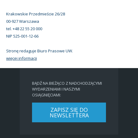
Krakowskie Przedmieście 26/28
00-927 Warszawa
tel. +48 22 55 20 000
NIP 525-001-12-66
Stronę redaguje Biuro Prasowe UW.
więcej informacji
BĄDŹ NA BIEŻĄCO Z NADCHODZĄCYMI
WYDARZENIAMI I NASZYMI
OSIĄGNIĘCIAMI:
ZAPISZ SIĘ DO
NEWSLETTERA