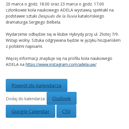
20 marca o godz. 18.00 oraz 23 marca o godz. 17.00
członkowie koła naukowego ADELA wystawią spektakl na
Kandydat
podstawie sztuki
Después de la lluvia
katalońskiego
dramaturga Sergiego Belbela.
Absolwent
Wydarzenie odbędzie się w klubie Hybrydy przy ul. Złotej 7/9.
Wstęp wolny. Sztuka odgrywana będzie w języku hiszpańskim
z polskimi napisami.
Więcej informacji znajduje się na profilu koła naukowego
ADELA na
https://www.instagram.com/adela.uw/
Powrót do kalendarza
Outlook
Dodaj do kalendarza:
Google Calendar
CSV