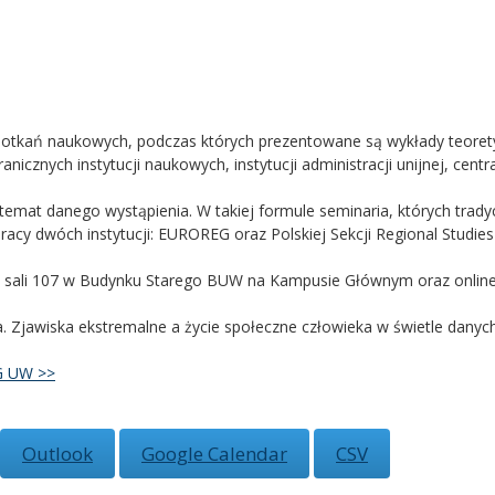
tkań naukowych, podczas których prezentowane są wykłady teorety
ranicznych instytucji naukowych, instytucji administracji unijnej, ce
emat danego wystąpienia. W takiej formule seminaria, których trady
cy dwóch instytucji: EUROREG oraz Polskiej Sekcji Regional Studies
 w sali 107 w Budynku Starego BUW na Kampusie Głównym oraz online
ka. Zjawiska ekstremalne a życie społeczne człowieka w świetle danych
G UW >>
Outlook
Google Calendar
CSV