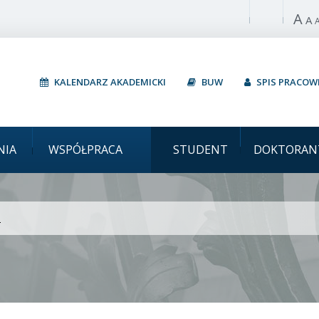
A
Włącz wysoki 
A
KALENDARZ AKADEMICKI
BUW
SPIS PRACO
Uniwersytet Warszawsk
NIA
WSPÓŁPRACA
STUDENT
DOKTORAN
G