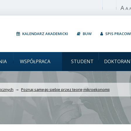
A
Włącz wysoki 
A
KALENDARZ AKADEMICKI
BUW
SPIS PRACO
 Poznaj samego siebie p
NIA
WSPÓŁPRACA
STUDENT
DOKTORAN
icznych
Poznaj samego siebie przez teorię mikroekonomii