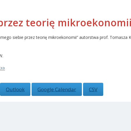
przez teorię mikroekonomi
 samego siebie przez teorię mikroekonomii” autorstwa prof. Tomasz
W.
 >>
Outlook
Google Calendar
CSV