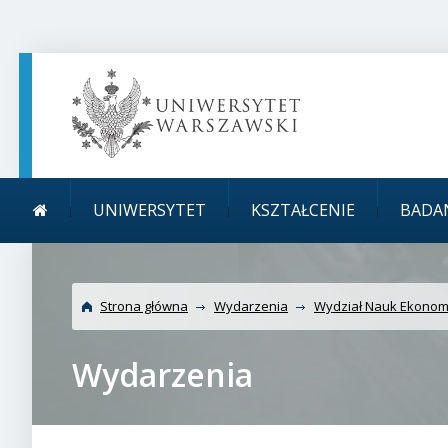
TREŚĆ STRONY
MENU GŁÓWNE
WYSZUKIWARKA
SOCIAL MEDIA
STOPKA STRONY
Menu główne
Uniwersytet Warszawski
UNIWERSYTET
KSZTAŁCENIE
BADA
mikroekonomii
Strona główna
Wydarzenia
Wydział Nauk Ekonom
Wydarzenia