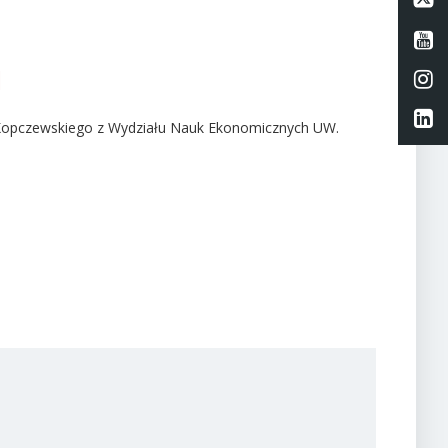
Li
i
Li
Li
a Kopczewskiego z Wydziału Nauk Ekonomicznych UW.