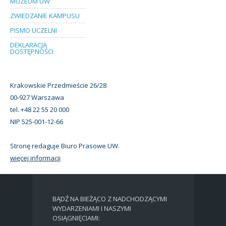
MUZEUM UW
ZWIEDZANIE KAMPUSU
PISMO UCZELNI
DEKLARACJA
DOSTĘPNOŚCI
Krakowskie Przedmieście 26/28
00-927 Warszawa
tel. +48 22 55 20 000
NIP 525-001-12-66
Stronę redaguje Biuro Prasowe UW.
więcej informacji
BĄDŹ NA BIEŻĄCO Z NADCHODZĄCYMI
WYDARZENIAMI I NASZYMI
OSIĄGNIĘCIAMI: