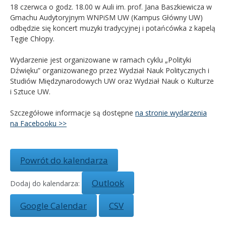
18 czerwca o godz. 18.00 w Auli im. prof. Jana Baszkiewicza w
Gmachu Audytoryjnym WNPiSM UW (Kampus Główny UW)
Kandydat
odbędzie się koncert muzyki tradycyjnej i potańcówka z kapelą
Tęgie Chłopy.
Absolwent
Wydarzenie jest organizowane w ramach cyklu „Polityki
Dźwięku” organizowanego przez Wydział Nauk Politycznych i
Studiów Międzynarodowych UW oraz Wydział Nauk o Kulturze
i Sztuce UW.
Szczegółowe informacje są dostępne
na stronie wydarzenia
na Facebooku >>
Powrót do kalendarza
Outlook
Dodaj do kalendarza:
Google Calendar
CSV