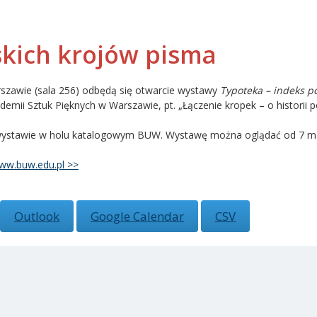
skich krojów pisma
rszawie (sala 256) odbędą się otwarcie wystawy
T
ypoteka – indeks p
mii Sztuk Pięknych w Warszawie, pt. „Łączenie kropek – o historii pol
 wystawie w holu katalogowym BUW. Wystawę można oglądać od 7 maja
ww.buw.edu.pl >>
Outlook
Google Calendar
CSV