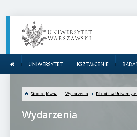
TREŚĆ STRONY
MENU GŁÓWNE
WYSZUKIWARKA
SOCIAL MEDIA
STOPKA STRONY
Menu główne
Uniwersytet Warsza
UNIWERSYTET
KSZTAŁCENIE
BADA
Strona główna
Wydarzenia
Biblioteka Uniwersyt
Wydarzenia