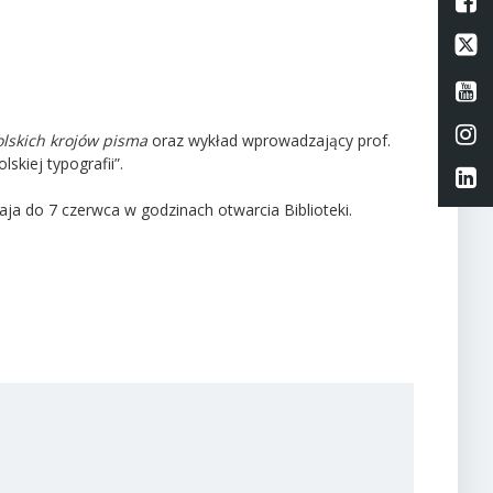
L
Li
Li
Li
olskich krojów pisma
oraz wykład wprowadzający prof.
skiej typografii”.
Li
 do 7 czerwca w godzinach otwarcia Biblioteki.