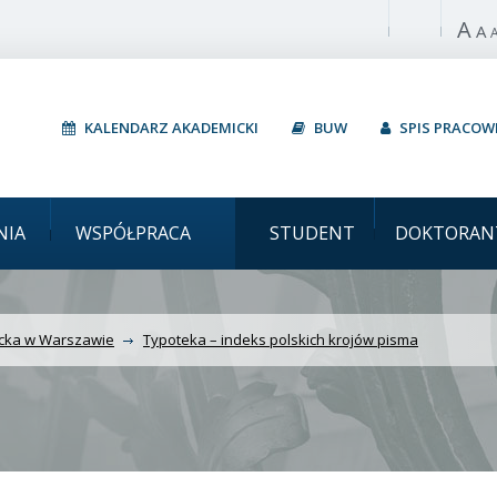
A
Włącz wysoki 
A
KALENDARZ AKADEMICKI
BUW
SPIS PRACO
wski Typoteka – indeks 
NIA
WSPÓŁPRACA
STUDENT
DOKTORAN
ecka w Warszawie
Typoteka – indeks polskich krojów pisma