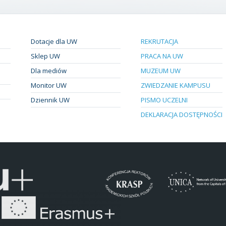
Dotacje dla UW
REKRUTACJA
Sklep UW
PRACA NA UW
Dla mediów
MUZEUM UW
Monitor UW
ZWIEDZANIE KAMPUSU
Dziennik UW
PISMO UCZELNI
DEKLARACJA DOSTĘPNOŚCI