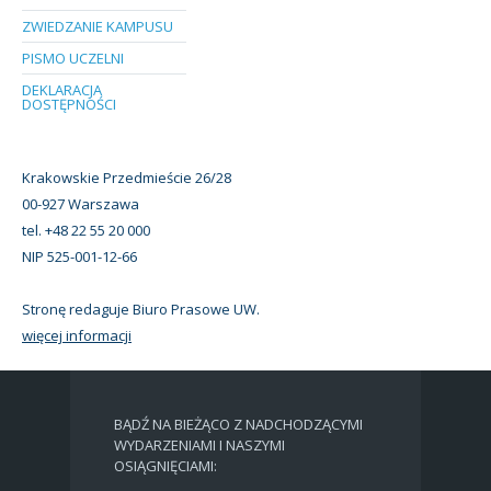
ZWIEDZANIE KAMPUSU
PISMO UCZELNI
DEKLARACJA
DOSTĘPNOŚCI
Krakowskie Przedmieście 26/28
00-927 Warszawa
tel. +48 22 55 20 000
NIP 525-001-12-66
Stronę redaguje Biuro Prasowe UW.
więcej informacji
BĄDŹ NA BIEŻĄCO Z NADCHODZĄCYMI
WYDARZENIAMI I NASZYMI
OSIĄGNIĘCIAMI: