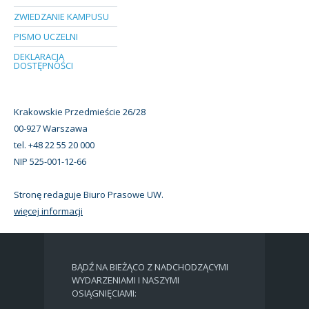
ZWIEDZANIE KAMPUSU
PISMO UCZELNI
DEKLARACJA
DOSTĘPNOŚCI
Krakowskie Przedmieście 26/28
00-927 Warszawa
tel. +48 22 55 20 000
NIP 525-001-12-66
Stronę redaguje Biuro Prasowe UW.
więcej informacji
BĄDŹ NA BIEŻĄCO Z NADCHODZĄCYMI
WYDARZENIAMI I NASZYMI
OSIĄGNIĘCIAMI: