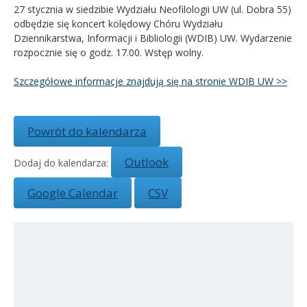
27 stycznia w siedzibie Wydziału Neofilologii UW (ul. Dobra 55)
odbędzie się koncert kolędowy Chóru Wydziału
Kandydat
Dziennikarstwa, Informacji i Bibliologii (WDIB) UW. Wydarzenie
rozpocznie się o godz. 17.00. Wstęp wolny.
Absolwent
Szczegółowe informacje znajdują się na stronie WDIB UW >>
Powrót do kalendarza
Outlook
Dodaj do kalendarza:
Google Calendar
CSV