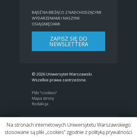
BĄDŹ NA BIEŻĄCO Z NADCHODZĄCYMI
WYDARZENIAMI I NASZYMI
OSIĄGNIĘCIAMI:
ZAPISZ SIĘ DO
NEWSLETTERA
© 2026 Uniwersytet Warszawski.
Wszelkie prawa zastrzeżone.
Pliki "cookies"
Mapa strony
Redakcja
Na stronach internetowych Uniwersytetu Warszawskiego
BIP
|
EN
stosowane są pliki „cookies” zgodnie z polityką prywatności.